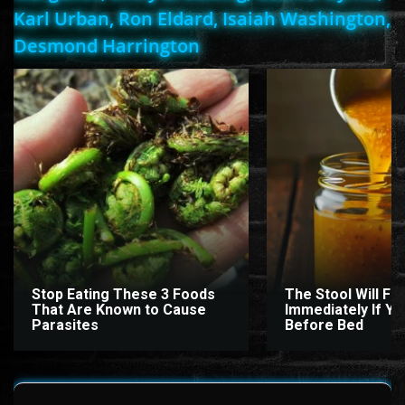
Karl Urban, Ron Eldard, Isaiah Washington,
Desmond Harrington
Stop Eating These 3 Foods
The Stool Will Fly
That Are Known to Cause
Immediately If You
Parasites
Before Bed