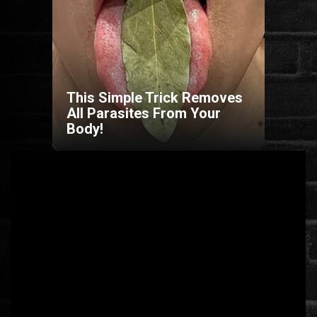
HORROR
SCI-FI
This Simple Trick Removes
ANIMÁCIÓS
All Parasites From Your
Body!
KALAND
FANTASY
THRILLER
KRIMI
DRÁMA