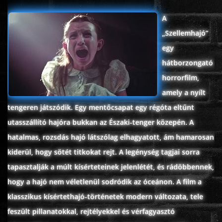
ÉLŐ ADÁSOK (LIVE)
A
„Szellemhajó”
SOROZAT
egy
hátborzongató
KARÁCSONYI FILMEK
horrorfilm,
amely a nyílt
PC-GAME
tengeren játszódik. Egy mentőcsapat egy régóta eltűnt
utasszállító hajóra bukkan az Északi-tenger közepén. A
hatalmas, rozsdás hajó látszólag elhagyatott, ám hamarosan
kiderül, hogy sötét titkokat rejt. A legénység tagjai sorra
tapasztalják a múlt kísérteteinek jelenlétét, és rádöbbennek,
hogy a hajó nem véletlenül sodródik az óceánon. A film a
klasszikus kísértethajó-történetek modern változata, tele
feszült pillanatokkal, rejtélyekkel és vérfagyasztó