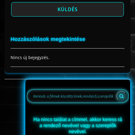
Hozzászólások megtekintése
Nincs új bejegyzés.
Ha nincs találat a címmel, akkor keress rá
a rendező nevével vagy a szereplők
nevével.