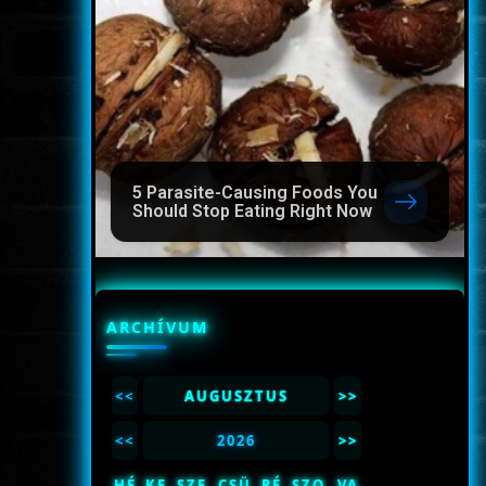
5 Parasite-Causing Foods You
Should Stop Eating Right Now
ARCHÍVUM
<<
AUGUSZTUS
>>
<<
2026
>>
HÉ
KE
SZE
CSÜ
PÉ
SZO
VA