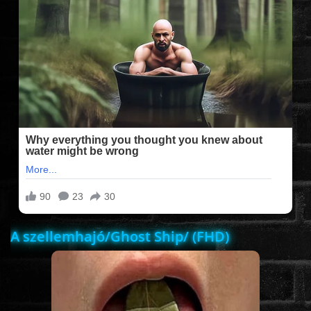
FILMEK (2025-ÖS)
FILMEK (2024-ES)
FILMEK (2023-AS)
FILMEK (2022-ES)
FELIRATOS FILMEK
A szellemhajó/Ghost Ship/ (FHD)
AKCIÓ
VÍGJÁTÉK