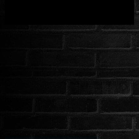
ROMANTIKUS
HÁBORÚS
KATASZTRÓFA
CSALÁDI
WESTERN
TÖRTÉNELMI
DOKUMENTUMFILMEK