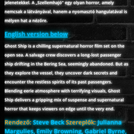
jelenetekkel. A „Szellemhajó” egy olyan horror, amely
nemcsak a látványával, hanem a nyomasztó hangulatával is
mélyen hat a nézőre.
www.onlinefilmvilag2.eu,Copyright © 2017-2026 Az oldal nem tárol
semmilyen jogsértő tartalmat. Minden adat külső forrásból származik |
English version below
Frissítve: 2026.07.27
|
Fel ↑
Ghost Ship is a chilling supernatural horror film set on the
open sea. A salvage crew discovers a long-lost passenger
ship drifting in the Bering Sea, seemingly abandoned. But as
they explore the vessel, they uncover dark secrets and
encounter the restless spirits of its past passengers.
Blending eerie atmosphere with terrifying visuals, Ghost
Ship delivers a gripping mix of suspense and supernatural
horror that keeps viewers on edge until the very end.
Rendező:
Steve Beck
Szereplők:
Julianna
Margulies, Emily Browning, Gabriel Byrne,