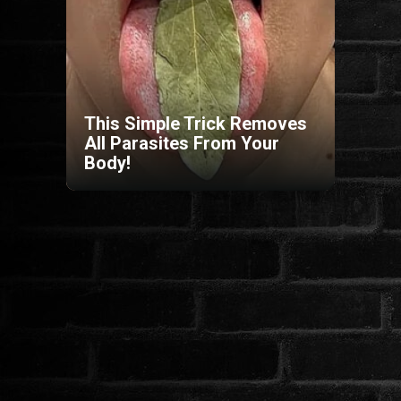
HORROR
SCI-FI
This Simple Trick Removes
ANIMÁCIÓS
All Parasites From Your
Body!
KALAND
FANTASY
THRILLER
KRIMI
DRÁMA