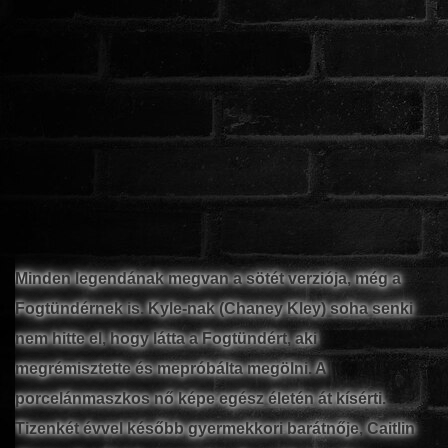
www.onlinefilmvilag2.eu,Copyright © 2017-2026 Az oldal nem tárol
semmilyen jogsértő tartalmat. Minden adat külső forrásból származik |
Frissítve: 2026.07.27
|
Fel ↑
Minden legendának megvan a sötét verziója, még a
Fogtündérnek is. Kyle-nak (Chaney Kley) soha senki
nem hitte el, hogy látta a Fogtündért, aki
megrémisztette és mepróbálta megölni. A
porcelánmaszkos nő képe egész életén át kísérti.
Tizenkét évvel később gyermekkori barátnője, Caitlin