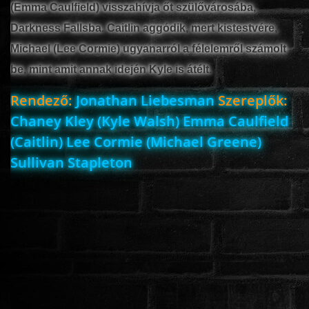
(Emma Caulfield) visszahívja őt szülővárosába,
Darkness Fallsba. Caitlin aggódik, mert kistestvére,
Michael (Lee Cormie) ugyanarról a félelemről számolt
be, mint amit annak idején Kyle is átélt.
Rendező:
Jonathan Liebesman
Szereplők:
Chaney Kley (Kyle Walsh) Emma Caulfield
(Caitlin) Lee Cormie (Michael Greene)
Sullivan Stapleton