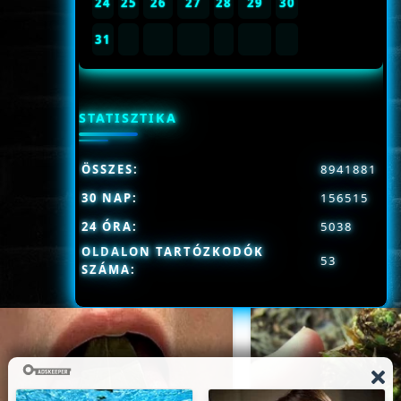
24
25
26
27
28
29
30
31
STATISZTIKA
ÖSSZES:
8941881
30 NAP:
156515
24 ÓRA:
5038
OLDALON TARTÓZKODÓK
53
SZÁMA: