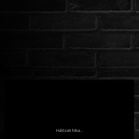
ROMANTIKUS
HÁBORÚS
KATASZTRÓFA
CSALÁDI
WESTERN
TÖRTÉNELMI
DOKUMENTUMFILMEK