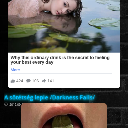
FILMEK (2025-ÖS)
FILMEK (2024-ES)
FILMEK (2023-AS)
FILMEK (2022-ES)
FELIRATOS FILMEK
A sötétség leple /Darkness Falls/
AKCIÓ
2019.09.25
VÍGJÁTÉK