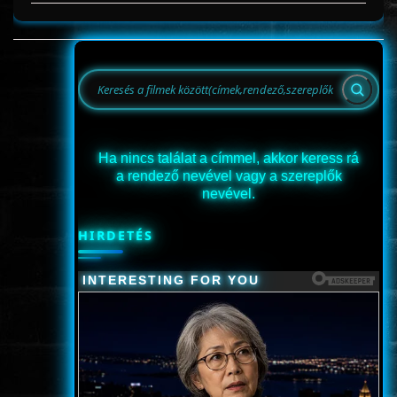
Ha nincs találat a címmel, akkor keress rá
a rendező nevével vagy a szereplők
nevével.
HIRDETÉS