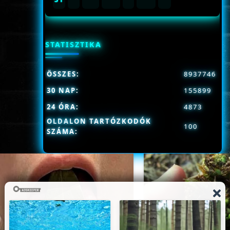
STATISZTIKA
ÖSSZES:
8937746
30 NAP:
155899
24 ÓRA:
4873
OLDALON TARTÓZKODÓK
100
SZÁMA: