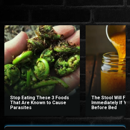
www.onlinefilmvilag2.eu,Copyright © 2017-2026 Az oldal nem tárol
semmilyen jogsértő tartalmat. Minden adat külső forrásból származik |
Frissítve: 2026.07.27
|
Fel ↑
Stop Eating These 3 Foods
The Stool Will Fly
That Are Known to Cause
Immediately If You
Parasites
Before Bed