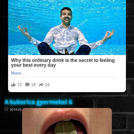
FILMEK (2025-ÖS)
FILMEK (2024-ES)
FILMEK (2023-AS)
FILMEK (2022-ES)
FELIRATOS FILMEK
A kukorica gyermekei 6
AKCIÓ
2018.05.23
VÍGJÁTÉK