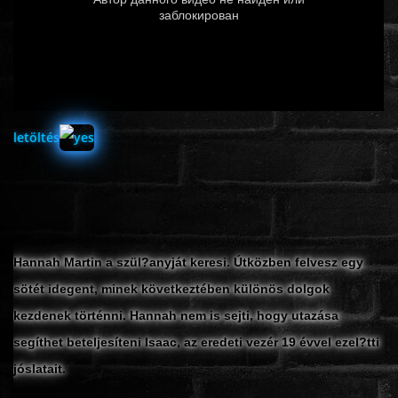
ÉLŐ ADÁSOK (LIVE)
SOROZAT
KARÁCSONYI FILMEK
letöltés
PC-GAME
Hannah Martin a szül?anyját keresi. Útközben felvesz egy
sötét idegent, minek következtében különös dolgok
kezdenek történni. Hannah nem is sejti, hogy utazása
segíthet beteljesíteni Isaac, az eredeti vezér 19 évvel ezel?tti
jóslatait.