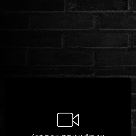
ROMANTIKUS
HÁBORÚS
KATASZTRÓFA
CSALÁDI
WESTERN
TÖRTÉNELMI
DOKUMENTUMFILMEK