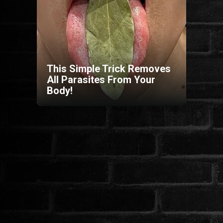
HORROR
SCI-FI
This Simple Trick Removes
ANIMÁCIÓS
All Parasites From Your
Body!
KALAND
FANTASY
THRILLER
KRIMI
DRÁMA