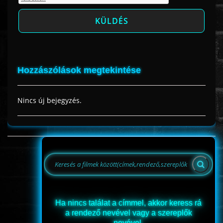
Hozzászólások megtekintése
Nincs új bejegyzés.
Ha nincs találat a címmel, akkor keress rá
a rendező nevével vagy a szereplők
nevével.