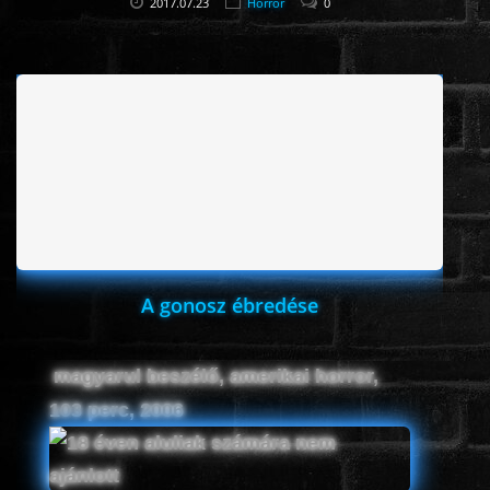
2017.07.23
Horror
0
www.onlinefilmvilag2.eu,Copyright © 2017-2026 Az oldal nem tárol
semmilyen jogsértő tartalmat. Minden adat külső forrásból származik |
Frissítve: 2026.07.27
|
Fel ↑
A gonosz ébredése
magyarul beszélő, amerikai horror,
103 perc, 2006