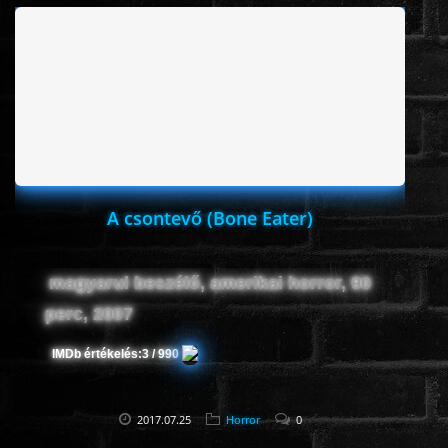
ROMANTIKUS
HÁBORÚS
KATASZTRÓFA
A csontevő (Bone Eater)
CSALÁDI
magyarul beszélő, amerikai horror, 90
WESTERN
perc, 2007
TÖRTÉNELMI
IMDb értékelés:
3 / 990
DOKUMENTUMFILMEK
2017.07.25
Horror
0