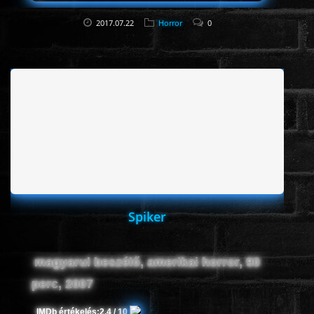
2017.07.22
Horror
0
IMDb értékelés:
2.8 / 10
Spiker
magyarul beszélő, amerikai horror, 90
perc, 2007
IMDb értékelés:
2.4 / 10