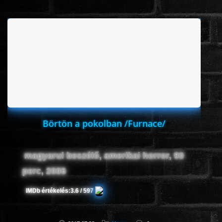
ÉLŐ ADÁSOK (LIVE)
SOROZAT
KARÁCSONYI FILMEK
PC-GAME
Börtön a pokolban /Furnace/
magyarul beszélő, amerikai horror, 90
perc, 2006
IMDb értékelés:
3.6 / 597