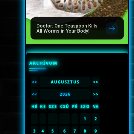
Doctor: One Teaspoon Kills
All Worms in Your Body!
ARCHÍVUM
<<
AUGUSZTUS
>>
<<
2026
>>
HÉ
KE
SZE
CSÜ
PÉ
SZO
VA
1
2
3
4
5
6
7
8
9