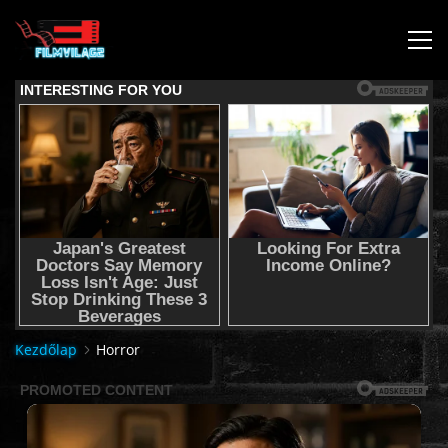
KEZDŐLAP
JOGI NYILATKOZAT,SEGÍTSÉG NYÚJTÁS,FELHASZNÁLÁSI
FELTÉTEL
AUDIO TRACK SWITCHING/HANGSÁV BEÁLLÍTÁSOK/
KÉRJÉL FILMET TŐLÜNK !
Kezdőlap
Horror
2K & 4K FILMEK
FILMEK (2026-OS)