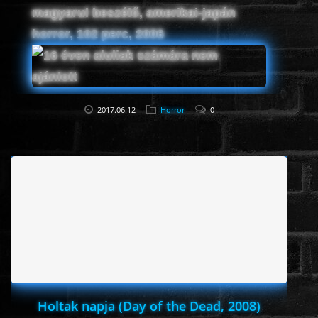
magyarul beszélő, amerikai-japán
horror, 102 perc, 2006
2017.06.12
Horror
0
Holtak napja (Day of the Dead, 2008)