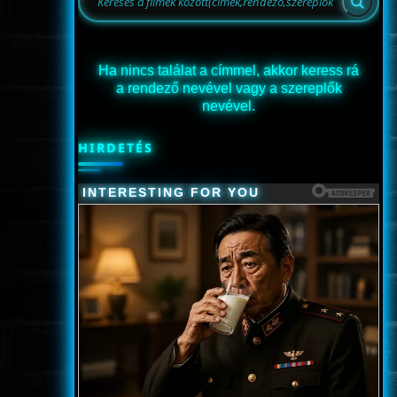
Ha nincs találat a címmel, akkor keress rá
a rendező nevével vagy a szereplők
nevével.
HIRDETÉS