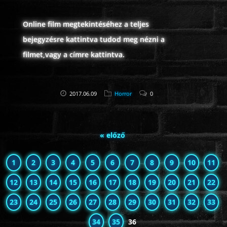
Online film megtekintéséhez a teljes
bejegyzésre kattintva tudod meg nézni a
filmet,vagy a címre kattintva.
2017.06.09
Horror
0
« előző
1
2
3
4
5
6
7
8
9
10
11
12
13
14
15
16
17
18
19
20
21
22
23
24
25
26
27
28
29
30
31
32
33
34
35
36