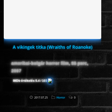
HORROR
SCI-FI
ANIMÁCIÓS
A vikingek titka (Wraiths of Roanoke)
KALAND
amerikai-bolgár horror film, 96 perc,
FANTASY
2007
THRILLER
IMDb értékelés:
5.4 / 103
KRIMI
2017.07.25
Horror
0
DRÁMA