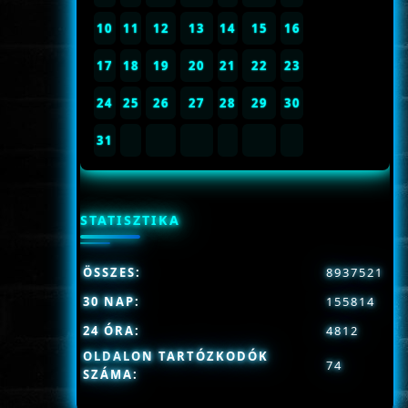
10
11
12
13
14
15
16
17
18
19
20
21
22
23
24
25
26
27
28
29
30
31
STATISZTIKA
ÖSSZES:
8937521
30 NAP:
155814
24 ÓRA:
4812
OLDALON TARTÓZKODÓK
74
SZÁMA: