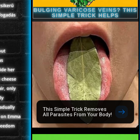
ysikerű
lfogadás
out
as
ide her
h cheese
ir, only
ly
adually
This Simple Trick Removes
All Parasites From Your Body!
ed on Emma
freedom