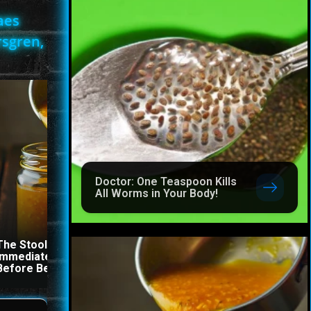
aes
rsgren,
Doctor: One Teaspoon Kills
All Worms in Your Body!
The Stool Will Fly Out
This Simple Trick Remov
Immediately If You Drink It
All Parasites From Your
Before Bed
Body!