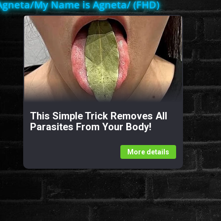
gneta/My Name is Agneta/ (FHD)
This Simple Trick Removes All
Parasites From Your Body!
More details