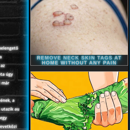
melengető
a
 az
eta úgy
i már
yének, a
 utazik au
 egy
levetkőzi