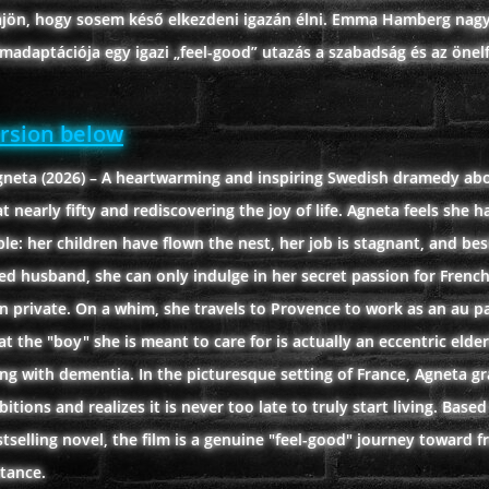
 rájön, hogy sosem késő elkezdeni igazán élni. Emma Hamberg nag
lmadaptációja egy igazi „feel-good” utazás a szabadság és az öne
ersion below
neta (2026) – A heartwarming and inspiring Swedish dramedy ab
at nearly fifty and rediscovering the joy of life. Agneta feels she h
le: her children have flown the nest, her job is stagnant, and bes
ed husband, she can only indulge in her secret passion for Frenc
n private. On a whim, she travels to Provence to work as an au pa
at the "boy" she is meant to care for is actually an eccentric elder
ng with dementia. In the picturesque setting of France, Agneta gr
bitions and realizes it is never too late to truly start living. Bas
selling novel, the film is a genuine "feel-good" journey toward 
tance.