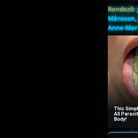
Rendező:
Månsson, 
Anne-Mar
This Simp
All Paras
Body!