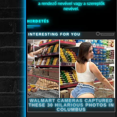
a rendező nevével vagy a szereplők
nevével.
HIRDETÉS