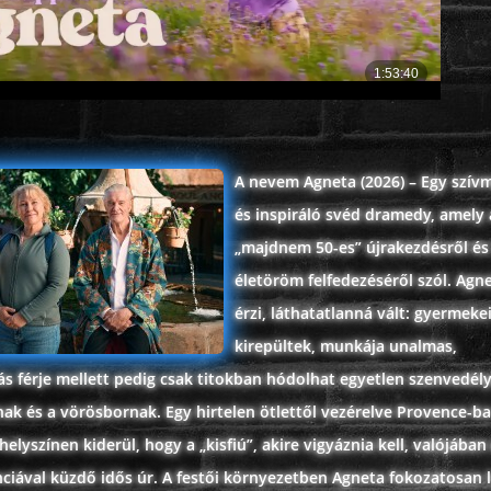
A nevem Agneta (2026) – Egy szív
és inspiráló svéd dramedy, amely 
„majdnem 50-es” újrakezdésről és
életöröm felfedezéséről szól. Agn
érzi, láthatatlanná vált: gyermeke
kirepültek, munkája unalmas,
s férje mellett pedig csak titokban hódolhat egyetlen szenvedél
nak és a vörösbornak. Egy hirtelen ötlettől vezérelve Provence-ba
helyszínen kiderül, hogy a „kisfiú”, akire vigyáznia kell, valójában
ciával küzdő idős úr. A festői környezetben Agneta fokozatosan 