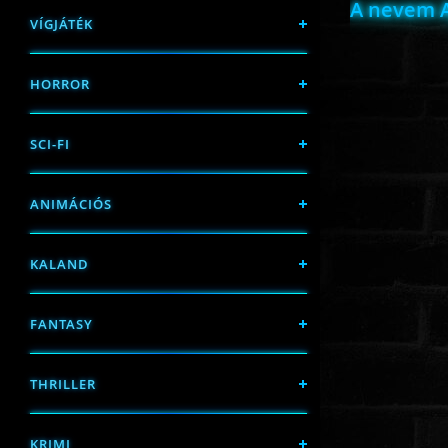
A nevem A
VÍGJÁTÉK
HORROR
SCI-FI
ANIMÁCIÓS
KALAND
FANTASY
THRILLER
KRIMI