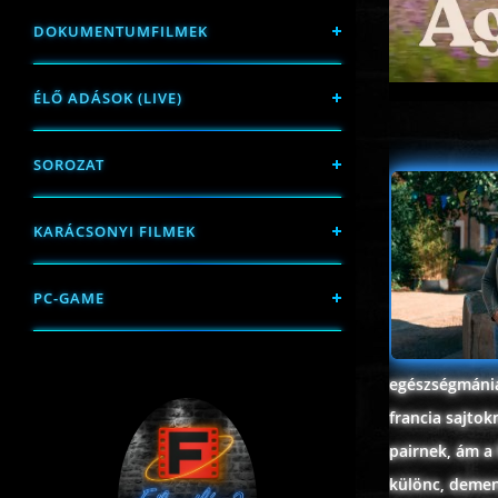
DOKUMENTUMFILMEK
ÉLŐ ADÁSOK (LIVE)
SOROZAT
KARÁCSONYI FILMEK
PC-GAME
egészségmániá
francia sajtok
pairnek, ám a 
különc, demen