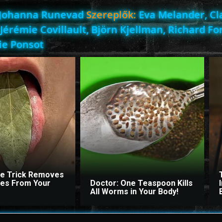
Johanna Runevad
Szereplők:
Eva Melander, Cl
Jérémie Covillault, Björn Kjellman, Richard Fo
ie Ponsot
le Trick Removes
ites From Your
Doctor: One Teaspoon Kills
All Worms in Your Body!