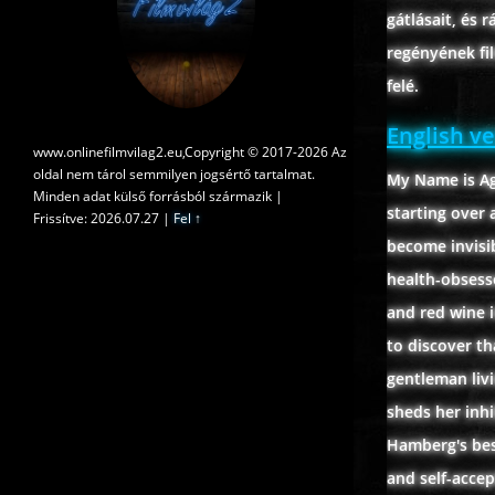
gátlásait, és
regényének fi
felé.
English v
www.onlinefilmvilag2.eu,Copyright © 2017-2026 Az
oldal nem tárol semmilyen jogsértő tartalmat.
My Name is Ag
Minden adat külső forrásból származik |
starting over 
Frissítve: 2026.07.27
|
Fel ↑
become invisib
health-obsess
and red wine i
to discover th
gentleman livi
sheds her inhi
Hamberg's best
and self-accep