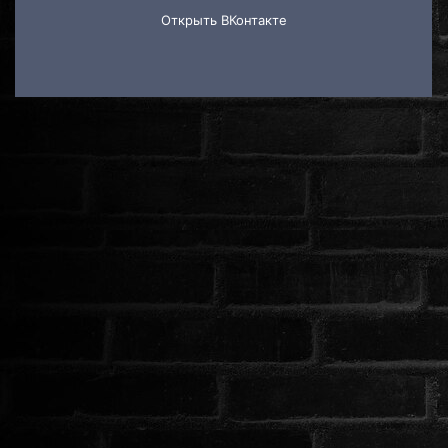
ROMANTIKUS
HÁBORÚS
KATASZTRÓFA
CSALÁDI
WESTERN
TÖRTÉNELMI
DOKUMENTUMFILMEK