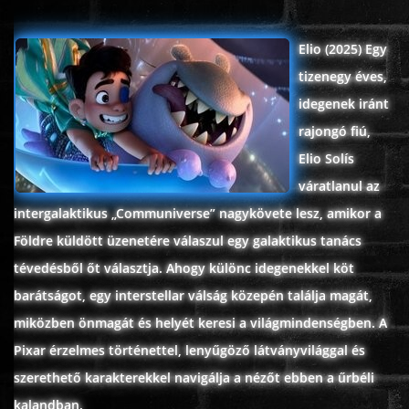
ÉLŐ ADÁSOK (LIVE)
Elio (2025) Egy
tizenegy éves,
SOROZAT
idegenek iránt
rajongó fiú,
KARÁCSONYI FILMEK
Elio Solís
váratlanul az
PC-GAME
intergalaktikus „Communiverse” nagykövete lesz, amikor a
Földre küldött üzenetére válaszul egy galaktikus tanács
tévedésből őt választja. Ahogy különc idegenekkel köt
barátságot, egy interstellar válság közepén találja magát,
miközben önmagát és helyét keresi a világmindenségben. A
Pixar érzelmes történettel, lenyűgöző látványvilággal és
szerethető karakterekkel navigálja a nézőt ebben a űrbéli
kalandban.