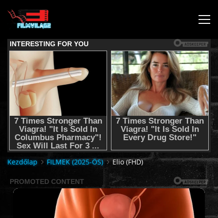
KEZDŐLAP
JOGI NYILATKOZAT,SEGÍTSÉG NYÚJTÁS,FELHASZNÁLÁSI
FELTÉTEL
AUDIO TRACK SWITCHING/HANGSÁV BEÁLLÍTÁSOK/
KÉRJÉL FILMET TŐLÜNK !
Kezdőlap
FILMEK (2025-ÖS)
Elio (FHD)
2K & 4K FILMEK
FILMEK (2026-OS)