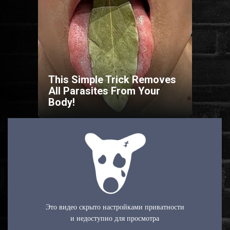
HORROR
SCI-FI
ANIMÁCIÓS
This Simple Trick Removes
All Parasites From Your
Body!
KALAND
FANTASY
THRILLER
KRIMI
DRÁMA