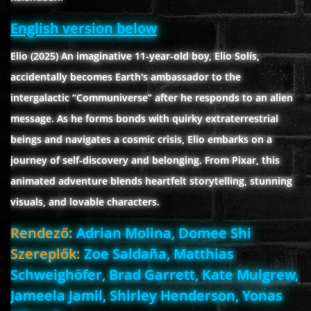
English version below
www.onlinefilmvilag2.eu,Copyright © 2017-2026 Az oldal nem tárol
Elio (2025) An imaginative 11-year-old boy, Elio Solís,
semmilyen jogsértő tartalmat. Minden adat külső forrásból származik |
accidentally becomes Earth's ambassador to the
Frissítve: 2026.07.27
|
Fel ↑
intergalactic “Communiverse” after he responds to an alien
message. As he forms bonds with quirky extraterrestrial
beings and navigates a cosmic crisis, Elio embarks on a
journey of self-discovery and belonging. From Pixar, this
animated adventure blends heartfelt storytelling, stunning
visuals, and lovable characters.
Rendező:
Adrian Molina, Domee Shi
Szereplők:
Zoe Saldaña, Matthias
Schweighöfer, Brad Garrett, Kate Mulgrew,
Jameela Jamil, Shirley Henderson, Yonas