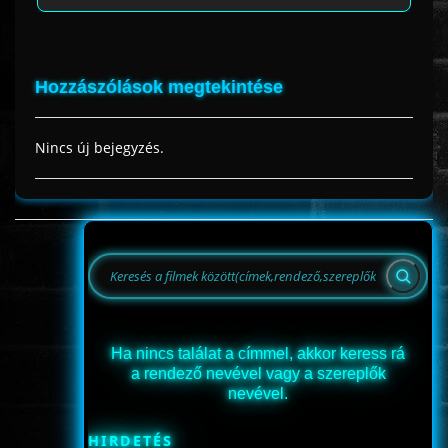
Hozzászólások megtekintése
Nincs új bejegyzés.
Ha nincs találat a címmel, akkor keress rá
a rendező nevével vagy a szereplők
nevével.
HIRDETÉS