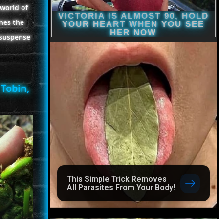
 world of
nes the
 suspense
 Tobin,
This Simple Trick Removes
All Parasites From Your Body!