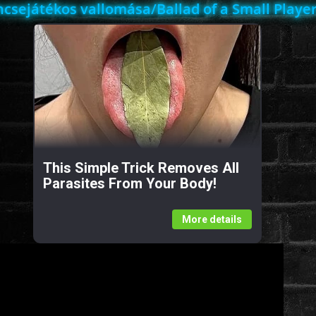
ncsejátékos vallomása/Ballad of a Small Player
This Simple Trick Removes All
Parasites From Your Body!
More details