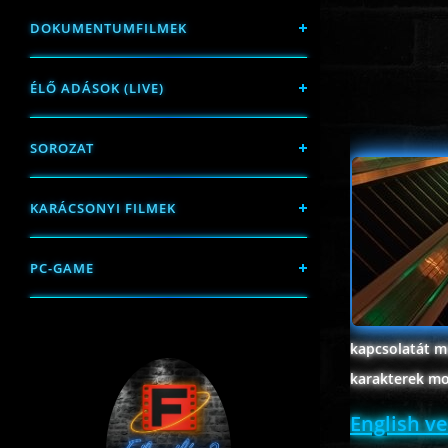
DOKUMENTUMFILMEK
ÉLŐ ADÁSOK (LIVE)
SOROZAT
KARÁCSONYI FILMEK
PC-GAME
kapcsolatát mu
karakterek mot
English v