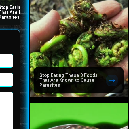
Stop Eating These 3 Foods
The Stool Will Fly Out
That Are Known to Cause
Immediately If You Drink I
Parasites
Before Bed
Stop Eating These 3 Foods
That Are Known to Cause
Parasites