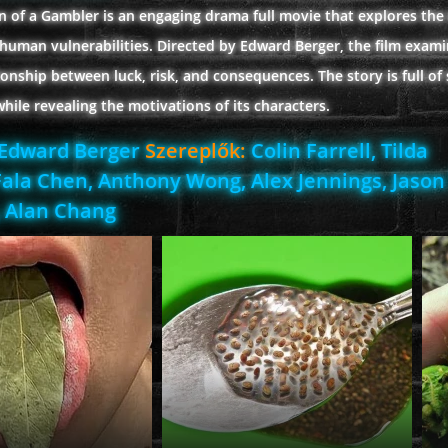
n of a Gambler is an engaging drama full movie that explores the
human vulnerabilities. Directed by Edward Berger, the film exami
onship between luck, risk, and consequences. The story is full of
ile revealing the motivations of its characters.
Edward Berger
Szereplők:
Colin Farrell, Tilda
Fala Chen, Anthony Wong, Alex Jennings, Jason
, Alan Chang