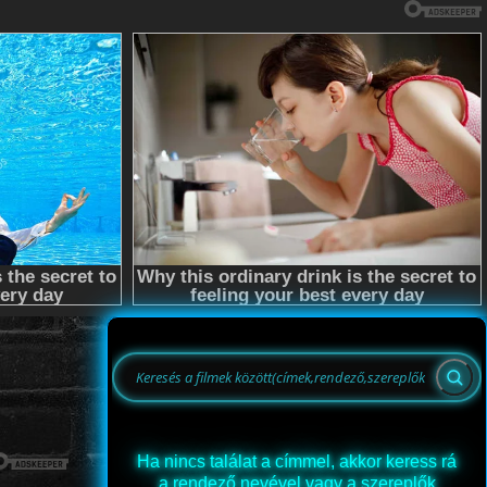
Ha nincs találat a címmel, akkor keress rá
a rendező nevével vagy a szereplők