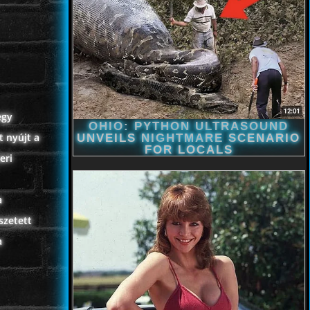
egy
t nyújt a
eri
a
szetett
a