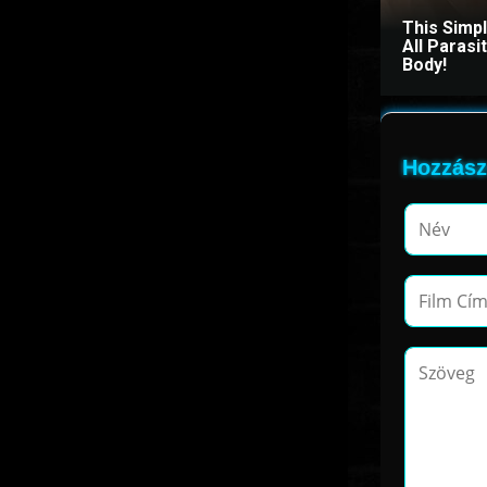
This Simp
All Paras
Body!
Hozzász