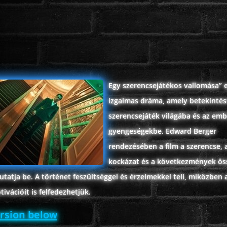
Egy szerencsejátékos vallomása” 
izgalmas dráma, amely betekintés
szerencsejáték világába és az emb
gyengeségekbe. Edward Berger
rendezésében a film a szerencse, 
kockázat és a következmények ös
tatja be. A történet feszültséggel és érzelmekkel teli, miközben 
ivációit is felfedezhetjük.
ersion below