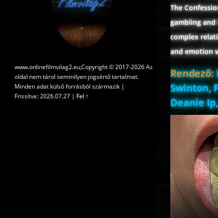
The Confessio
gambling and 
complex relati
and emotion wh
www.onlinefilmvilag2.eu,Copyright © 2017-2026 Az
Rendező:
oldal nem tárol semmilyen jogsértő tartalmat.
Swinton, 
Minden adat külső forrásból származik |
Frissítve: 2026.07.27
|
Fel ↑
Deanie Ip