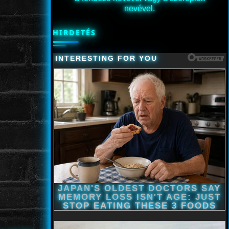
nevével.
HIRDETÉS