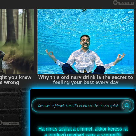
Ha nincs találat a címmel, akkor keress rá
a rendező nevével vagy a szereplők