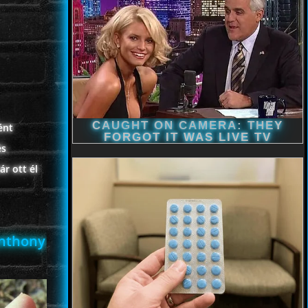
ént
és
r ott él
Anthony