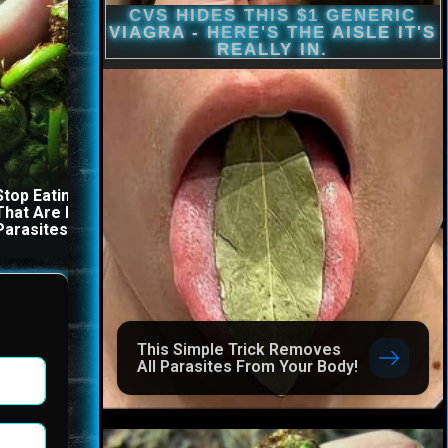
Stop Eating These 3 Foods
The Stool Will Fly Out
That Are Known to Cause
Immediately If You Drink I
Parasites
Before Bed
This Simple Trick Removes
All Parasites From Your Body!