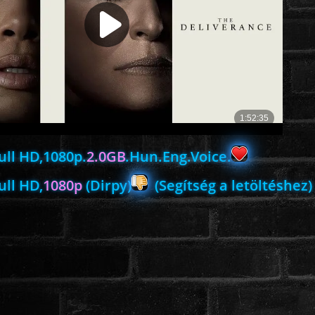
ull HD,1080p.
2.0GB
.Hun.Eng.Voice.
ull HD,
1080p
(Dirpy)
(Segítség a letöltéshez)