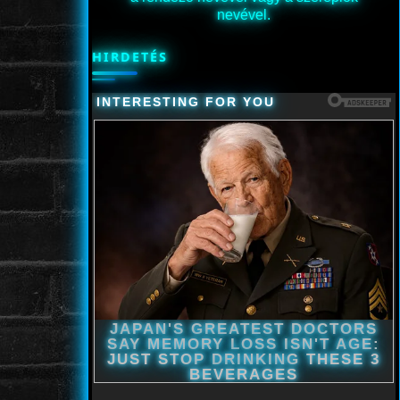
nevével.
HIRDETÉS