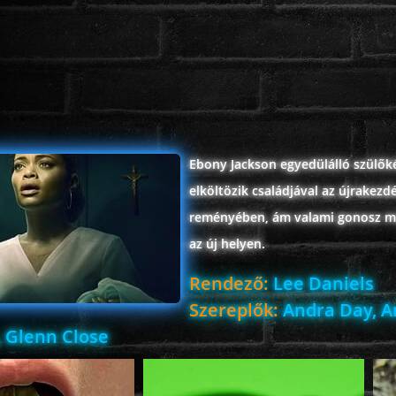
Ebony Jackson egyedülálló szülők
elköltözik családjával az újrakezd
reményében, ám valami gonosz má
az új helyen.
Rendező:
Lee Daniels
Szereplők:
Andra Day, 
, Glenn Close