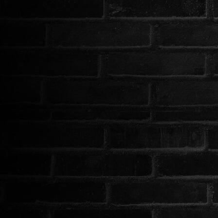
ROMANTIKUS
HÁBORÚS
KATASZTRÓFA
CSALÁDI
WESTERN
TÖRTÉNELMI
DOKUMENTUMFILMEK