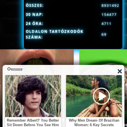
ÖSSZES:
8931492
30 NAP:
154477
24 ÓRA:
4711
OLDALON TARTÓZKODÓK
69
SZÁMA:
This Simple Trick Removes
All Parasites From Your
Doctor: One Teaspo