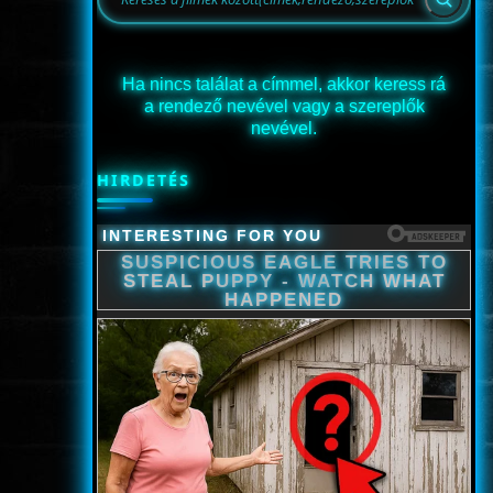
Ha nincs találat a címmel, akkor keress rá
a rendező nevével vagy a szereplők
nevével.
HIRDETÉS