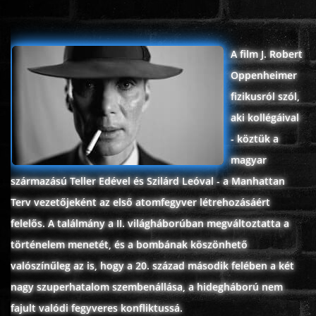
ÉLŐ ADÁSOK (LIVE)
A film J. Robert
SOROZAT
Oppenheimer
fizikusról szól,
KARÁCSONYI FILMEK
aki kollégáival
- köztük a
PC-GAME
magyar
származású Teller Edével és Szilárd Leóval - a Manhattan
Terv vezetőjeként az első atomfegyver létrehozásáért
felelős. A találmány a II. világháborúban megváltoztatta a
történelem menetét, és a bombának köszönhető
valószínűleg az is, hogy a 20. század második felében a két
nagy szuperhatalom szembenállása, a hidegháború nem
fajult valódi fegyveres konfliktussá.