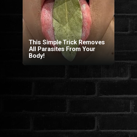
HORROR
SCI-FI
This Simple Trick Removes
ANIMÁCIÓS
All Parasites From Your
Body!
KALAND
FANTASY
THRILLER
KRIMI
DRÁMA