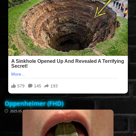
FILMEK (2025-ÖS)
FILMEK (2024-ES)
FILMEK (2023-AS)
FILMEK (2022-ES)
FELIRATOS FILMEK
Oppenheimer (FHD)
AKCIÓ
2025.05.05
VÍGJÁTÉK