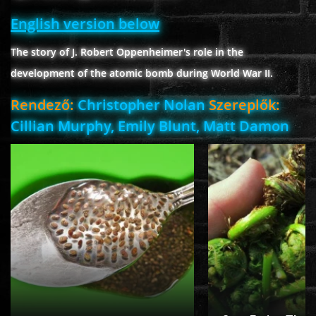
English version below
The story of J. Robert Oppenheimer's role in the
www.onlinefilmvilag2.eu,Copyright © 2017-2026 Az oldal nem tárol
semmilyen jogsértő tartalmat. Minden adat külső forrásból származik |
development of the atomic bomb during World War II.
Frissítve: 2026.07.27
|
Fel ↑
Rendező:
Christopher Nolan
Szereplők:
Cillian Murphy, Emily Blunt, Matt Damon