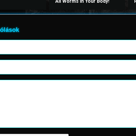
All Worms in Your Body!
ólások