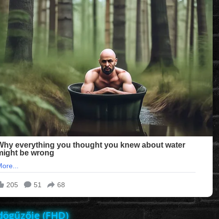
dögűzője (FHD)