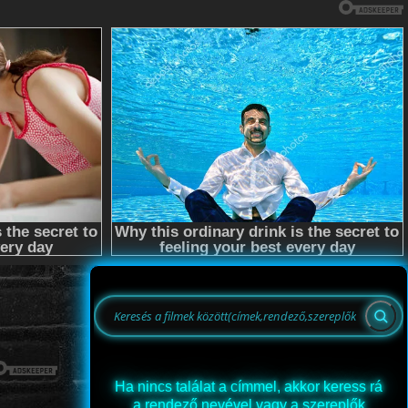
Ha nincs találat a címmel, akkor keress rá
a rendező nevével vagy a szereplők