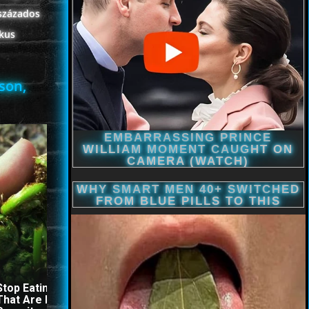
vszázados
ikus
son,
Stop Eating These 3 Foods
The Stool Will Fly Out
That Are Known to Cause
Immediately If You Drink I