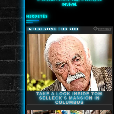
nevével.
HIRDETÉS