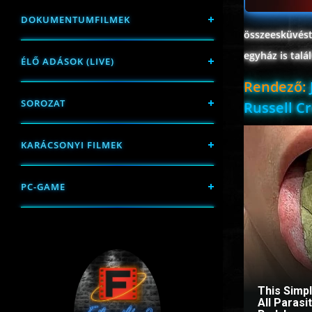
DOKUMENTUMFILMEK
összeesküvést
egyház is talá
ÉLŐ ADÁSOK (LIVE)
Rendező:
SOROZAT
Russell C
KARÁCSONYI FILMEK
PC-GAME
This Simp
All Paras