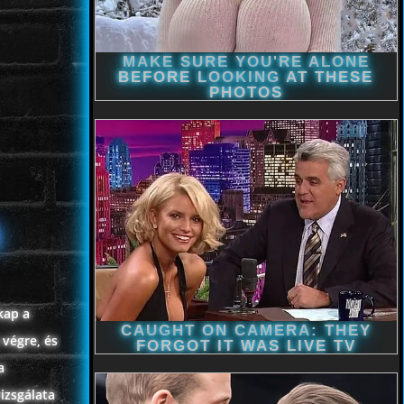
kap a
 végre, és
a
izsgálata