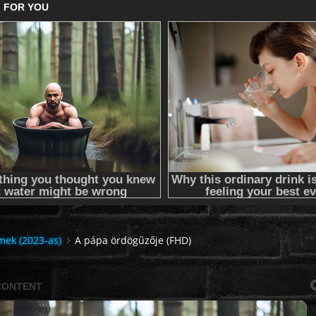
lmek (2023-as)
A pápa ördögűzője (FHD)