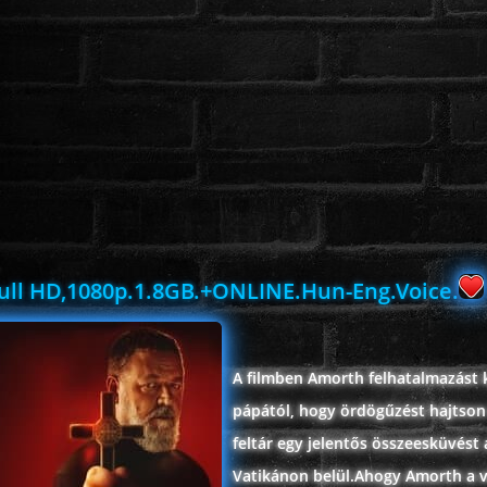
Full HD,1080p.1.8GB.+ONLINE.Hun-Eng.Voice.
A filmben Amorth felhatalmazást 
pápától, hogy ördögűzést hajtson
feltár egy jelentős összeesküvést 
Vatikánon belül.Ahogy Amorth a v