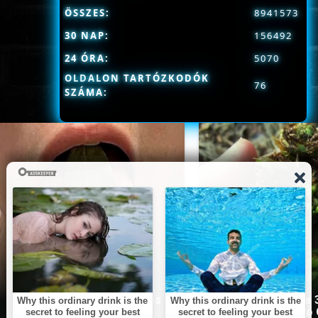
ÖSSZES:
8941573
30 NAP:
156492
24 ÓRA:
5070
OLDALON TARTÓZKODÓK
76
SZÁMA:
This Simple Trick Removes
Stop Eating These 
All Parasites From Your
That Are Known to