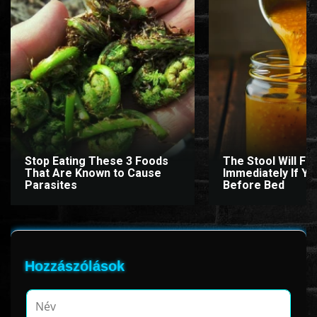
www.onlinefilmvilag2.eu,Copyright © 2017-2026 Az oldal nem tárol
semmilyen jogsértő tartalmat. Minden adat külső forrásból származik |
Frissítve: 2026.07.27
|
Fel ↑
Stop Eating These 3 Foods
The Stool Will Fly
That Are Known to Cause
Immediately If You
Parasites
Before Bed
Hozzászólások