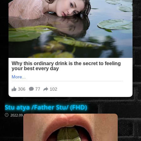
FILMEK (2025-ÖS)
FILMEK (2024-ES)
FILMEK (2023-AS)
FILMEK (2022-ES)
FELIRATOS FILMEK
Stu atya /Father Stu/ (FHD)
AKCIÓ
2022.09.17
VÍGJÁTÉK