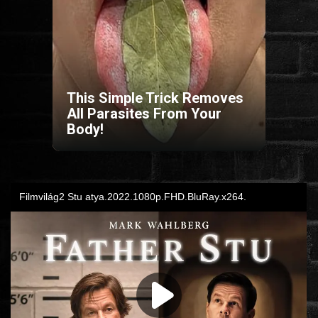
HORROR
SCI-FI
This Simple Trick Removes
ANIMÁCIÓS
All Parasites From Your
Body!
KALAND
FANTASY
THRILLER
KRIMI
DRÁMA