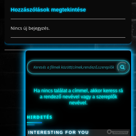
Hozzászólások megtekintése
Nincs új bejegyzés.
Ha nincs találat a címmel, akkor keress rá
a rendező nevével vagy a szereplők
nevével.
HIRDETÉS