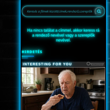
Ha nincs találat a címmel, akkor keress rá
a rendező nevével vagy a szereplők
nevével.
HIRDETÉS