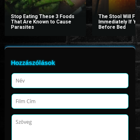
Stop Eating These 3 Foods
The Stool Will Fly
That Are Known to Cause
Immediately If You
www.onlinefilmvilag2.eu,Copyright © 2017-2026 Az oldal nem tárol
Parasites
Before Bed
semmilyen jogsértő tartalmat. Minden adat külső forrásból származik |
Frissítve: 2026.07.27
|
Fel ↑
Hozzászólások