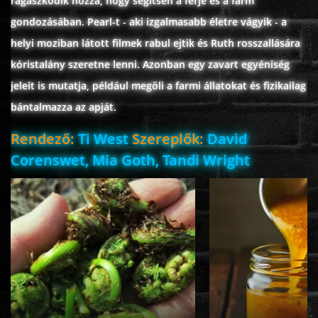
ragaszkodik hozzá, hogy segítsen a férje és a farm
ÉLŐ ADÁSOK (LIVE)
gondozásában. Pearl-t - aki izgalmasabb életre vágyik - a
helyi moziban látott filmek rabul ejtik és Ruth rosszallására
SOROZAT
kóristalány szeretne lenni. Azonban egy zavart egyéniség
jeleit is mutatja, például megöli a farmi állatokat és fizikailag
KARÁCSONYI FILMEK
bántalmazza az apját.
Rendező:
Ti West
Szereplők:
David
PC-GAME
Corenswet, Mia Goth, Tandi Wright