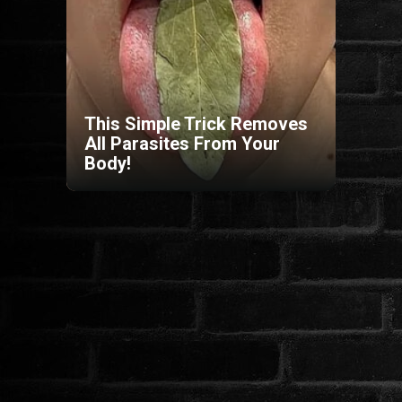
HORROR
SCI-FI
This Simple Trick Removes
ANIMÁCIÓS
All Parasites From Your
Body!
KALAND
FANTASY
THRILLER
KRIMI
DRÁMA