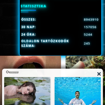
STATISZTIKA
ÖSSZES:
8943910
30 NAP:
157056
24 ÓRA:
5244
OLDALON TARTÓZKODÓK
245
SZÁMA: