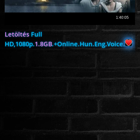
ROMANTIKUS
Letöltés
Full
HÁBORÚS
HD,1080p.
1.8GB
.+Online.Hun.Eng.Voice.
KATASZTRÓFA
CSALÁDI
WESTERN
TÖRTÉNELMI
DOKUMENTUMFILMEK