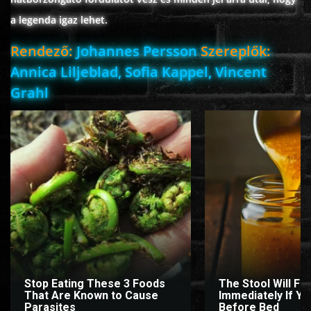
a legenda igaz lehet.
Rendező:
Johannes Persson
Szereplők:
www.onlinefilmvilag2.eu,Copyright © 2017-2026 Az oldal nem tárol
semmilyen jogsértő tartalmat. Minden adat külső forrásból származik |
Annica Liljeblad, Sofia Kappel, Vincent
Frissítve: 2026.07.27
|
Fel ↑
Grahl
Stop Eating These 3 Foods
The Stool Will Fly
That Are Known to Cause
Immediately If You
Parasites
Before Bed