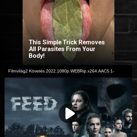
HORROR
SCI-FI
This Simple Trick Removes
ANIMÁCIÓS
All Parasites From Your
Body!
KALAND
FANTASY
THRILLER
KRIMI
DRÁMA