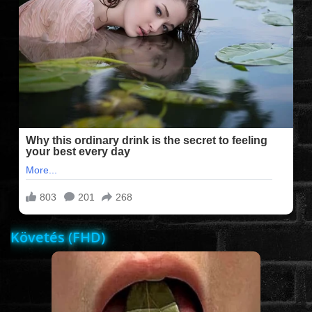
FILMEK (2025-ÖS)
FILMEK (2024-ES)
FILMEK (2023-AS)
FILMEK (2022-ES)
FELIRATOS FILMEK
Követés (FHD)
AKCIÓ
VÍGJÁTÉK