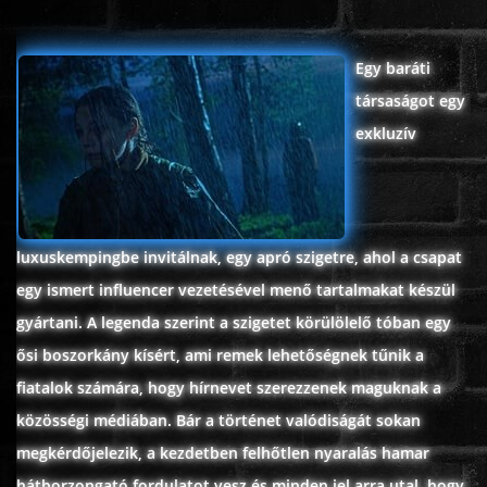
ÉLŐ ADÁSOK (LIVE)
Egy baráti
SOROZAT
társaságot egy
exkluzív
KARÁCSONYI FILMEK
PC-GAME
luxuskempingbe invitálnak, egy apró szigetre, ahol a csapat
egy ismert influencer vezetésével menő tartalmakat készül
gyártani. A legenda szerint a szigetet körülölelő tóban egy
ősi boszorkány kísért, ami remek lehetőségnek tűnik a
fiatalok számára, hogy hírnevet szerezzenek maguknak a
közösségi médiában. Bár a történet valódiságát sokan
megkérdőjelezik, a kezdetben felhőtlen nyaralás hamar
hátborzongató fordulatot vesz és minden jel arra utal, hogy