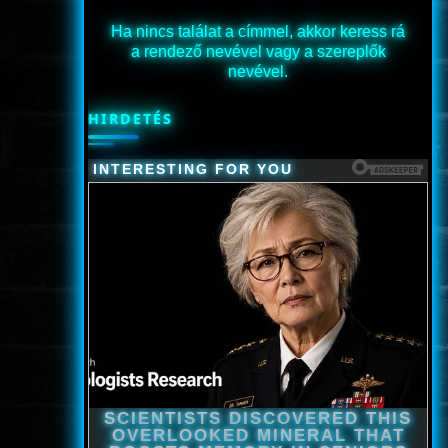
Ha nincs találat a címmel, akkor keress rá
a rendező nevével vagy a szereplők
nevével.
HIRDETÉS