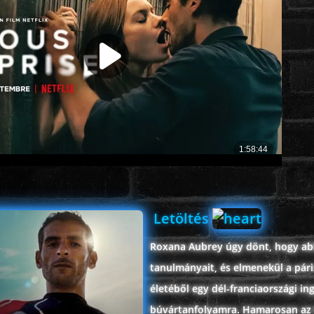
Letöltés
Roxana Aubrey úgy dönt, hogy a
tanulmányait, és elmenekül a pári
életéből egy dél-franciaországi in
búvártanfolyamra. Hamarosan az 