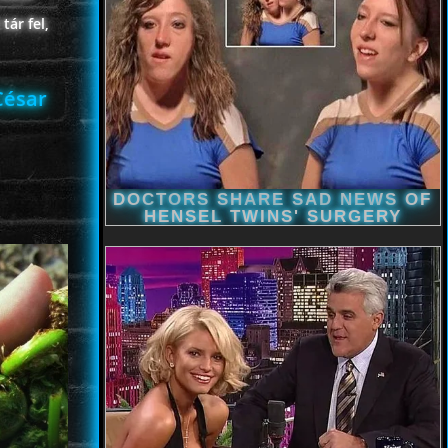
tár fel,
César