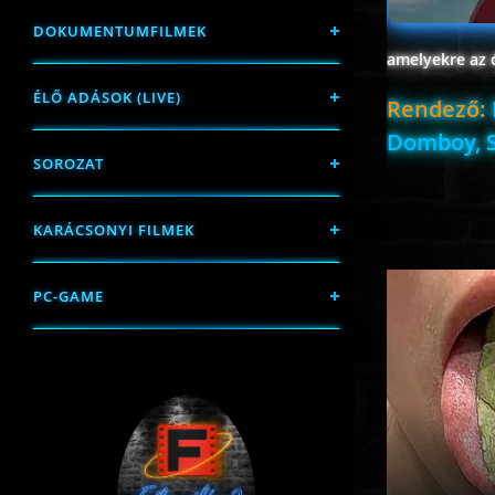
DOKUMENTUMFILMEK
amelyekre az ó
ÉLŐ ADÁSOK (LIVE)
Rendező:
Domboy, 
SOROZAT
KARÁCSONYI FILMEK
PC-GAME