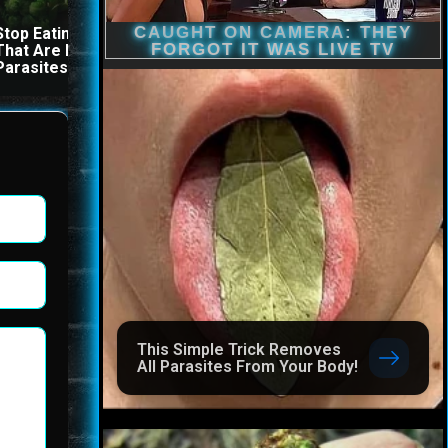
Stop Eating These 3 Foods
The Stool Will Fly Out
That Are Known to Cause
Immediately If You Drink I
Parasites
Before Bed
This Simple Trick Removes
All Parasites From Your Body!