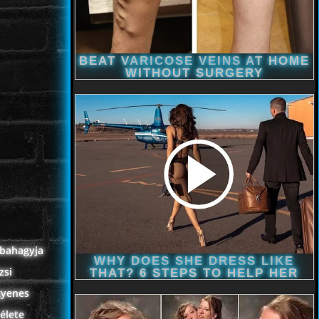
bbahagyja
zsi
gyenes
élete