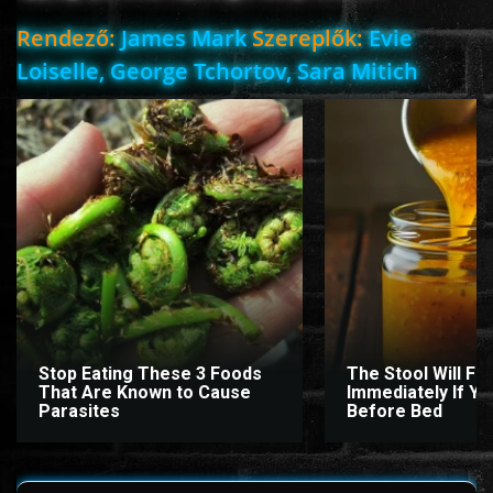
ÉLŐ ADÁSOK (LIVE)
Rendező:
James Mark
Szereplők:
Evie
Loiselle, George Tchortov, Sara Mitich
SOROZAT
KARÁCSONYI FILMEK
PC-GAME
Stop Eating These 3 Foods
The Stool Will Fly
That Are Known to Cause
Immediately If You
Parasites
Before Bed