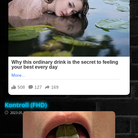
FILMEK (2025-ÖS)
FILMEK (2024-ES)
FILMEK (2023-AS)
FILMEK (2022-ES)
FELIRATOS FILMEK
Kontroll (FHD)
AKCIÓ
2023.05.30
VÍGJÁTÉK