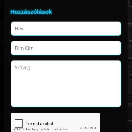
Hozzászólások
www.onlinefilmvilag2.eu,Copyright © 2017-2026 Az oldal nem tárol
semmilyen jogsértő tartalmat. Minden adat külső forrásból származik |
Frissítve: 2026.07.27
|
Fel ↑