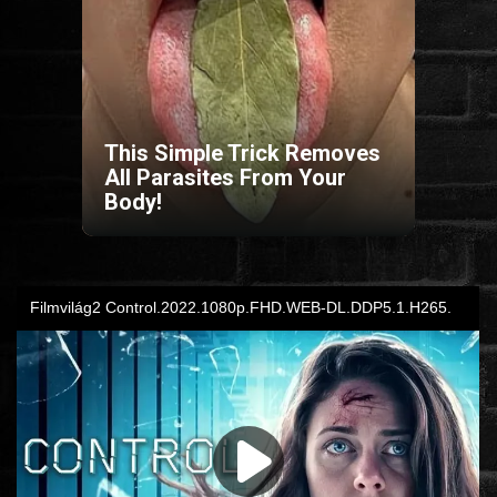
HORROR
SCI-FI
This Simple Trick Removes
ANIMÁCIÓS
All Parasites From Your
Body!
KALAND
FANTASY
THRILLER
KRIMI
DRÁMA