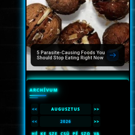
5 Parasite-Causing Foods You
Should Stop Eating Right Now
ARCHÍVUM
<<
AUGUSZTUS
>>
<<
2026
>>
HÉ
KE
SZE
CSÜ
PÉ
SZO
VA