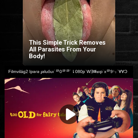
HORROR
SCI-FI
This Simple Trick Removes
ANIMÁCIÓS
All Parasites From Your
Body!
KALAND
FANTASY
THRILLER
KRIMI
DRÁMA