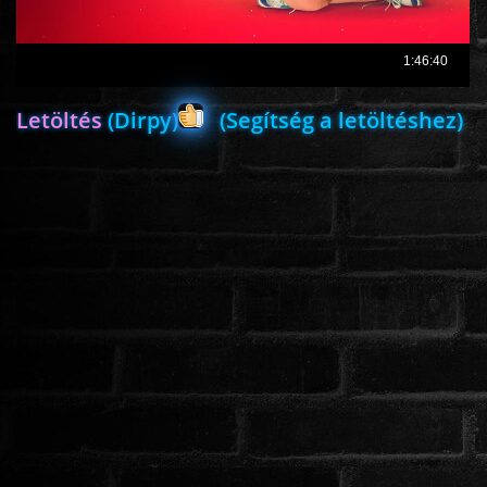
ROMANTIKUS
Letöltés
(Dirpy)
(Segítség a letöltéshez)
HÁBORÚS
KATASZTRÓFA
CSALÁDI
WESTERN
TÖRTÉNELMI
DOKUMENTUMFILMEK