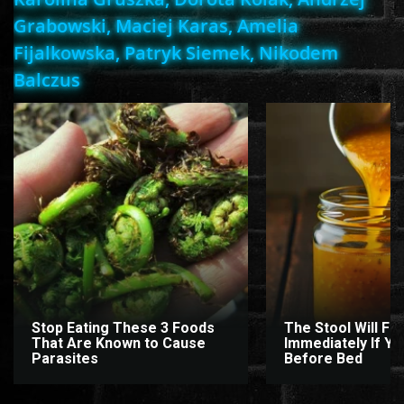
Grabowski, Maciej Karas, Amelia
Fijalkowska, Patryk Siemek, Nikodem
www.onlinefilmvilag2.eu,Copyright © 2017-2026 Az oldal nem tárol
Balczus
semmilyen jogsértő tartalmat. Minden adat külső forrásból származik |
Frissítve: 2026.07.27
|
Fel ↑
Stop Eating These 3 Foods
The Stool Will Fly
That Are Known to Cause
Immediately If You
Parasites
Before Bed