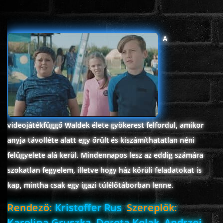
ÉLŐ ADÁSOK (LIVE)
A
SOROZAT
KARÁCSONYI FILMEK
PC-GAME
videojátékfüggő Waldek élete gyökerest felfordul, amikor
anyja távolléte alatt egy őrült és kiszámíthatatlan néni
felügyelete alá kerül. Mindennapos lesz az eddig számára
szokatlan fegyelem, illetve hogy ház körüli feladatokat is
kap, mintha csak egy igazi túlélőtáborban lenne.
Rendező:
Kristoffer Rus
Szereplők:
Karolina Gruszka, Dorota Kolak, Andrzej