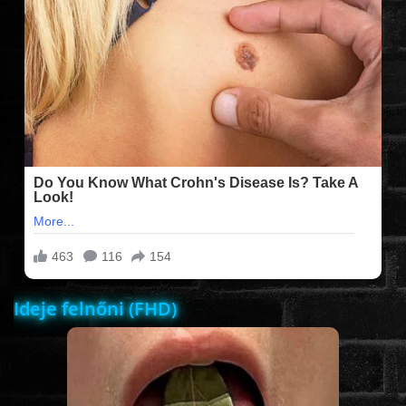
FILMEK (2025-ÖS)
FILMEK (2024-ES)
FILMEK (2023-AS)
FILMEK (2022-ES)
FELIRATOS FILMEK
Ideje felnőni (FHD)
AKCIÓ
VÍGJÁTÉK