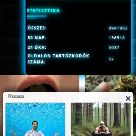
STATISZTIKA
ÖSSZES:
8941903
30 NAP:
156518
24 ÓRA:
5037
OLDALON TARTÓZKODÓK
57
SZÁMA: