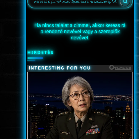
Ha nincs találat a címmel, akkor keress rá
a rendező nevével vagy a szereplők
nevével.
HIRDETÉS