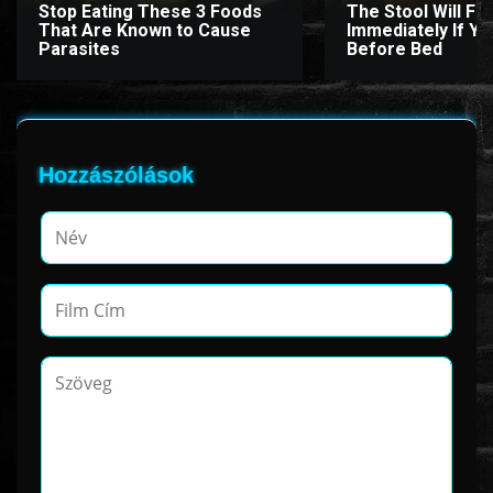
Stop Eating These 3 Foods
The Stool Will Fly
That Are Known to Cause
Immediately If You
Parasites
Before Bed
www.onlinefilmvilag2.eu,Copyright © 2017-2026 Az oldal nem tárol
semmilyen jogsértő tartalmat. Minden adat külső forrásból származik |
Frissítve: 2026.07.27
|
Fel ↑
Hozzászólások