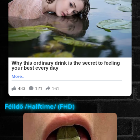
FILMEK (2025-ÖS)
FILMEK (2024-ES)
FILMEK (2023-AS)
FILMEK (2022-ES)
FELIRATOS FILMEK
Félidő /Halftime/ (FHD)
AKCIÓ
VÍGJÁTÉK