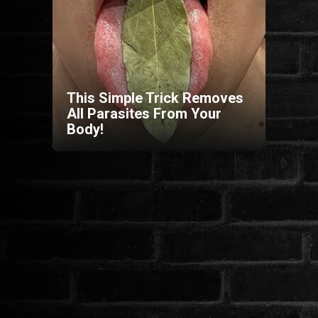
HORROR
SCI-FI
This Simple Trick Removes
ANIMÁCIÓS
All Parasites From Your
Body!
KALAND
FANTASY
THRILLER
KRIMI
DRÁMA