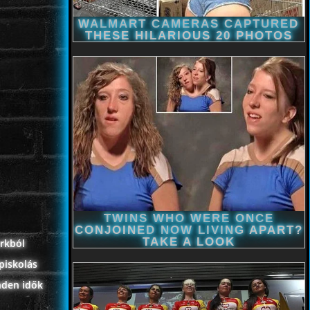
orkból
piskolás
nden idők