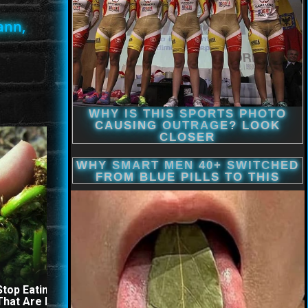
ann,
Stop Eating These 3 Foods
The Stool Will Fly Out
That Are Known to Cause
Immediately If You Drink I