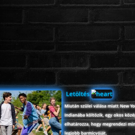
Letöltés
Miután szülei válása miatt New Y
Indianába költözik, egy okos közé
elhatározza, hogy megrendezi mi
legjobb barmicvóját.