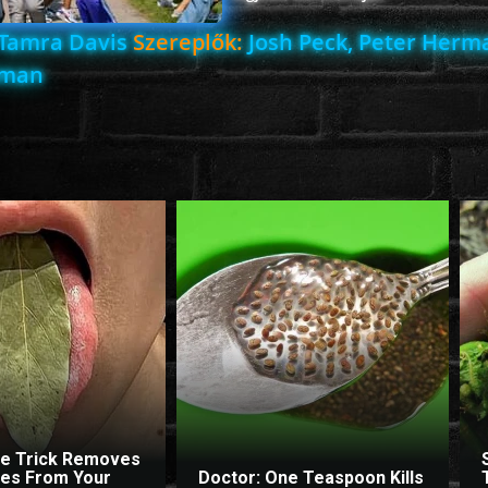
Tamra Davis
Szereplők:
Josh Peck, Peter Herm
lman
le Trick Removes
ites From Your
Doctor: One Teaspoon Kills