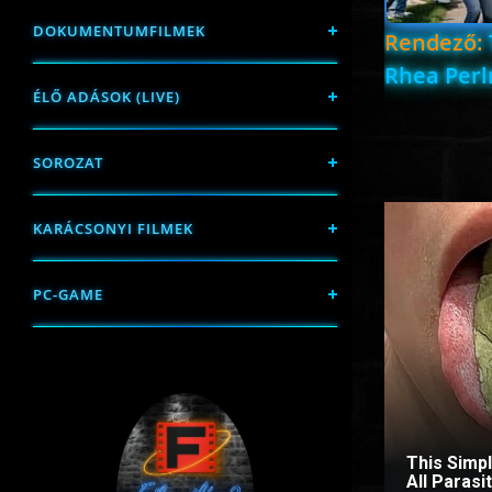
DOKUMENTUMFILMEK
Rendező:
Rhea Per
ÉLŐ ADÁSOK (LIVE)
SOROZAT
KARÁCSONYI FILMEK
PC-GAME
This Simp
All Paras