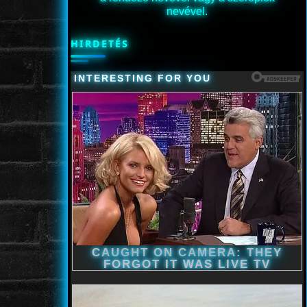
nevével.
HIRDETÉS