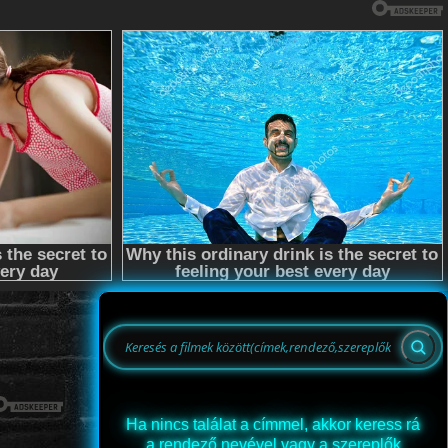
Ha nincs találat a címmel, akkor keress rá
a rendező nevével vagy a szereplők