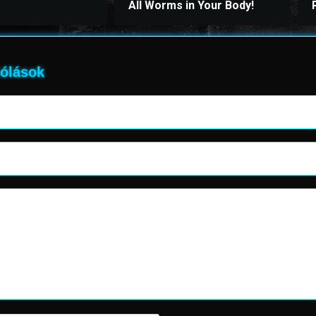
All Worms in Your Body!
ólások