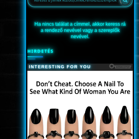
Ha nincs találat a címmel, akkor keress rá
a rendező nevével vagy a szereplők
nevével.
HIRDETÉS