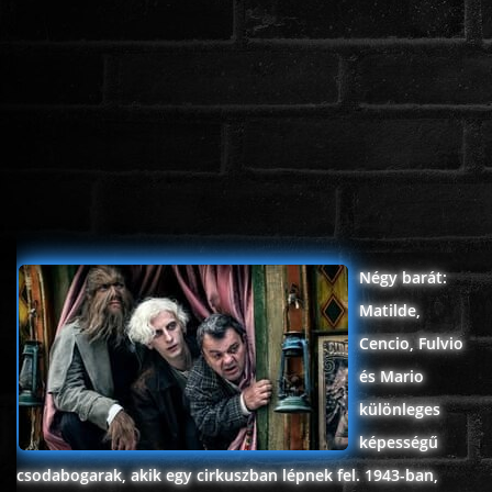
ROMANTIKUS
HÁBORÚS
KATASZTRÓFA
CSALÁDI
Négy barát:
Matilde,
WESTERN
Cencio, Fulvio
és Mario
TÖRTÉNELMI
különleges
képességű
DOKUMENTUMFILMEK
csodabogarak, akik egy cirkuszban lépnek fel. 1943-ban,