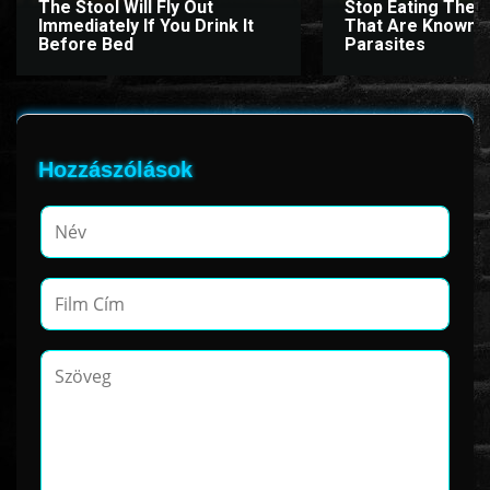
The Stool Will Fly Out
Stop Eating Thes
Immediately If You Drink It
That Are Known 
Before Bed
Parasites
www.onlinefilmvilag2.eu,Copyright © 2017-2026 Az oldal nem tárol
semmilyen jogsértő tartalmat. Minden adat külső forrásból származik |
Frissítve: 2026.07.27
|
Fel ↑
Hozzászólások