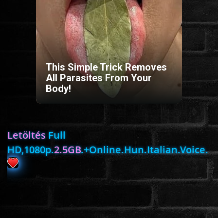
HORROR
SCI-FI
This Simple Trick Removes
ANIMÁCIÓS
All Parasites From Your
Body!
KALAND
FANTASY
Letöltés
Full
HD,1080p.
2.5GB
.+Online.Hun.Italian.Voice.
THRILLER
KRIMI
DRÁMA