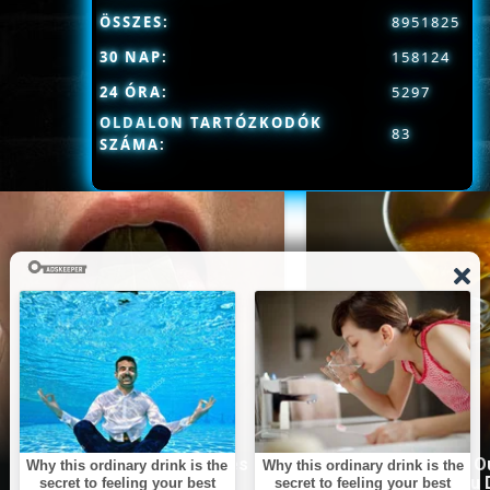
ÖSSZES:
8951825
30 NAP:
158124
24 ÓRA:
5297
OLDALON TARTÓZKODÓK
83
SZÁMA:
This Simple Trick Removes
The Stool Will Fly O
All Parasites From Your
Immediately If You D