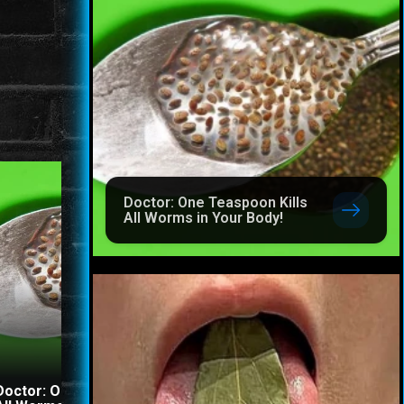
Doctor: One Teaspoon Kills
All Worms in Your Body!
This Simple Trick Remov
Doctor: One Teaspoon Kills
All Parasites From Your