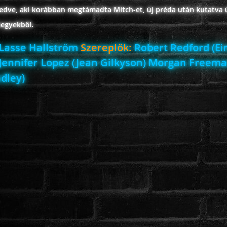
dve, aki korábban megtámadta Mitch-et, új préda után kutatva 
hegyekből.
Lasse Hallström
Szereplők:
Robert Redford (Ei
 Jennifer Lopez (Jean Gilkyson) Morgan Freem
dley)