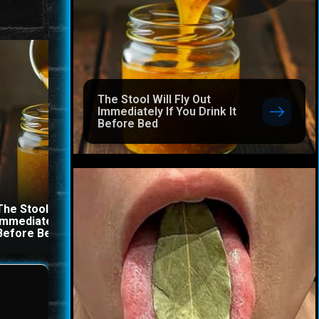
The Stool Will Fly Out
Immediately If You Drink It
Before Bed
The Stool Will Fly Out
This Simple Trick Remov
Immediately If You Drink It
All Parasites From Your
Before Bed
Body!