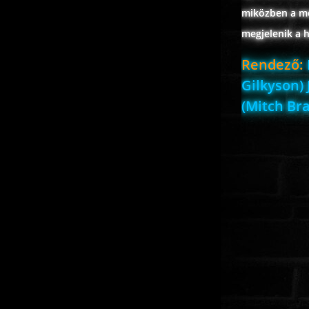
miközben a me
megjelenik a 
Rendező:
Gilkyson)
(Mitch Bra