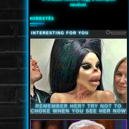
nevével.
HIRDETÉS