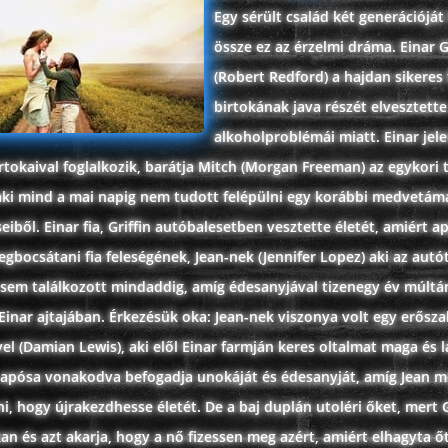
Egy sérült család két generációját
össze ez az érzelmi dráma. Einar 
(Robert Redford) a hajdan sikeres
birtokának java részét elvesztette
alkoholproblémái miatt. Einar jele
tokaival foglalkozik, barátja Mitch (Morgan Freeman) az egykori
 aki mind a mai napig nem tudott felépülni egy korábbi medvetá
eiből. Einar fia, Griffin autóbalesetben vesztette életét, amiért a
bocsátani fia feleségének, Jean-nek (Jennifer Lopez) aki az autót
 sem találkozott mindaddig, amíg édesanyjával tizenegy év múlt
Einar ajtajában. Érkezésük oka: Jean-nek viszonya volt egy erősz
-vel (Damian Lewis), aki elől Einar farmján keres oltalmat maga és 
 apósa vonakodva befogadja unokáját és édesanyját, amíg Jean 
, hogy újrakezdhesse életét. De a baj duplán utoléri őket, mert 
 és azt akarja, hogy a nő fizessen meg azért, amiért elhagyta őt