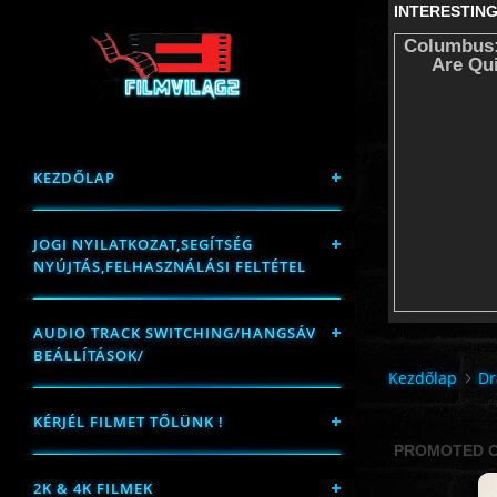
KEZDŐLAP
JOGI NYILATKOZAT,SEGÍTSÉG
NYÚJTÁS,FELHASZNÁLÁSI FELTÉTEL
AUDIO TRACK SWITCHING/HANGSÁV
BEÁLLÍTÁSOK/
Kezdőlap
D
KÉRJÉL FILMET TŐLÜNK !
2K & 4K FILMEK