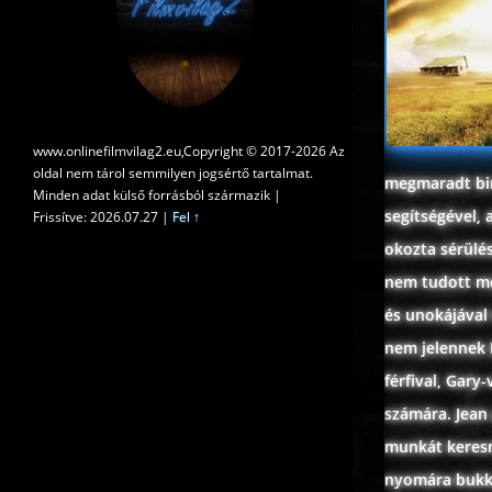
www.onlinefilmvilag2.eu,Copyright © 2017-2026 Az
oldal nem tárol semmilyen jogsértő tartalmat.
megmaradt bir
Minden adat külső forrásból származik |
segítségével,
Frissítve: 2026.07.27
|
Fel ↑
okozta sérülés
nem tudott meg
és unokájával
nem jelennek 
férfival, Gary
számára. Jean
munkát keresni
nyomára bukkan