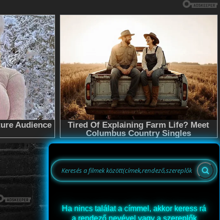
Ha nincs találat a címmel, akkor keress rá
a rendező nevével vagy a szereplők