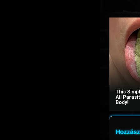
This Simp
All Paras
Body!
Hozzász