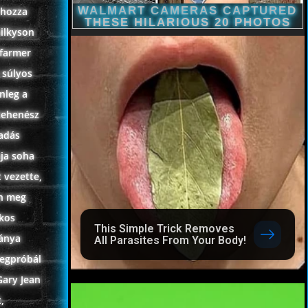
 hozza
Gilkyson
 farmer
 súlyos
nleg a
 tehenész
madás
pja soha
 vezette,
án meg
akos
This Simple Trick Removes
lánya
All Parasites From Your Body!
megpróbál
Gary Jean
,