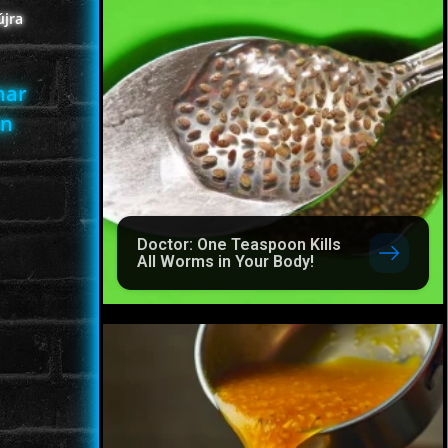
újra
nar
an
Doctor: One Teaspoon Kills
All Worms in Your Body!