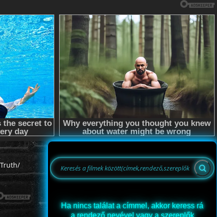
Truth/
Ha nincs találat a címmel, akkor keress rá
a rendező nevével vagy a szereplők