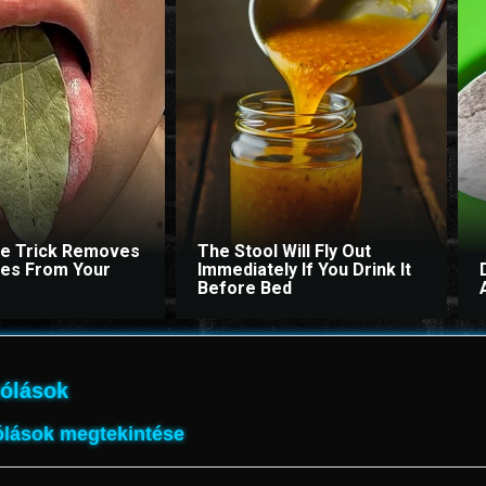
le Trick Removes
The Stool Will Fly Out
ites From Your
Immediately If You Drink It
Before Bed
ólások
lások megtekintése