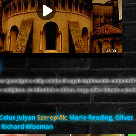
z igazságot a világ valaha élt egyik leghíresebb emberéről! 
valójában, és hihetünk-e abban, hogy előre láthatta a jövő
Calus Julyan
Szereplők:
Mario Reading, Oliver
, Richard Wiseman