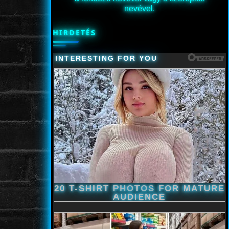
nevével.
HIRDETÉS