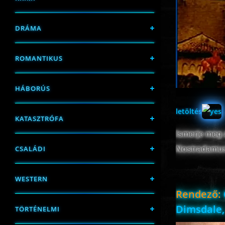
DRÁMA
ROMANTIKUS
HÁBORÚS
letöltés
KATASZTRÓFA
Ismerje meg a
CSALÁDI
Nostradamus 
WESTERN
Rendező:
Dimsdale
TÖRTÉNELMI