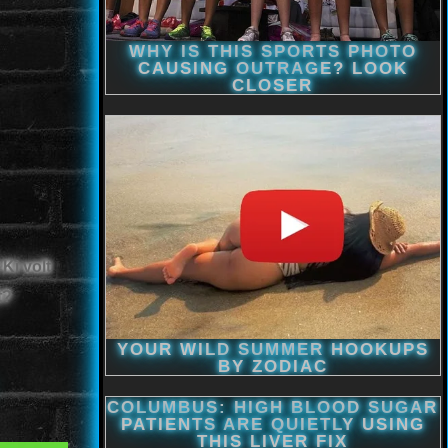
Ki volt
t?