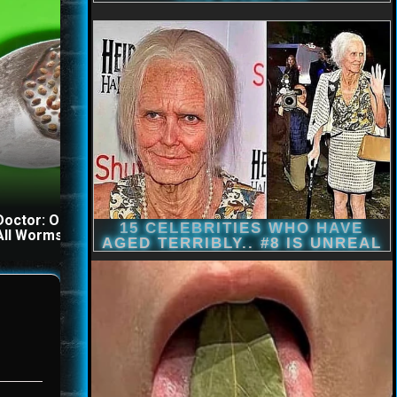
This Simple Trick Remov
Doctor: One Teaspoon Kills
All Parasites From Your
All Worms in Your Body!
Body!