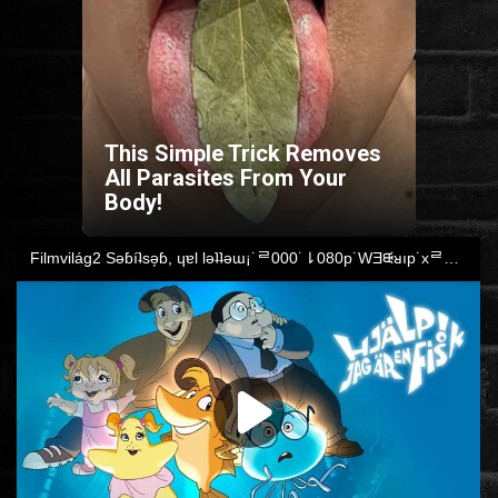
HORROR
SCI-FI
This Simple Trick Removes
ANIMÁCIÓS
All Parasites From Your
Body!
KALAND
FANTASY
THRILLER
KRIMI
DRÁMA