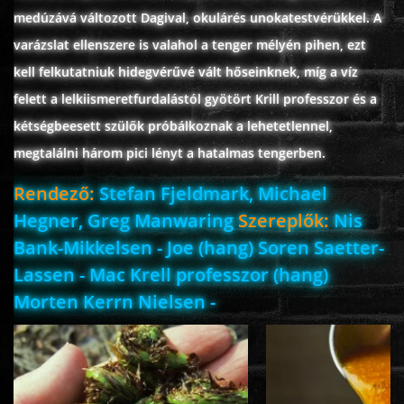
medúzává változott Dagival, okulárés unokatestvérükkel. A
varázslat ellenszere is valahol a tenger mélyén pihen, ezt
www.onlinefilmvilag2.eu,Copyright © 2017-2026 Az oldal nem tárol
kell felkutatniuk hidegvérűvé vált hőseinknek, míg a víz
semmilyen jogsértő tartalmat. Minden adat külső forrásból származik |
felett a lelkiismeretfurdalástól gyötört Krill professzor és a
Frissítve: 2026.07.27
|
Fel ↑
kétségbeesett szülők próbálkoznak a lehetetlennel,
megtalálni három pici lényt a hatalmas tengerben.
Rendező:
Stefan Fjeldmark, Michael
Hegner, Greg Manwaring
Szereplők:
Nis
Bank-Mikkelsen - Joe (hang) Soren Saetter-
Lassen - Mac Krell professzor (hang)
Morten Kerrn Nielsen -