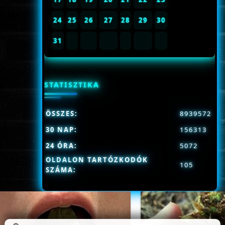
24
25
26
27
28
29
30
31
STATISZTIKA
ÖSSZES:
8939572
30 NAP:
156313
24 ÓRA:
5072
OLDALON TARTÓZKODÓK
105
SZÁMA: