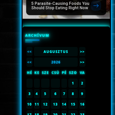
5 Parasite-Causing Foods You
Should Stop Eating Right Now
ARCHÍVUM
<<
AUGUSZTUS
>>
<<
2026
>>
HÉ
KE
SZE
CSÜ
PÉ
SZO
VA
1
2
3
4
5
6
7
8
9
10
11
12
13
14
15
16
17
18
19
20
21
22
23