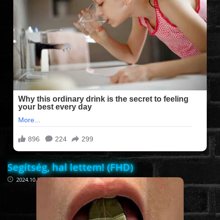
FILMEK (2025-ÖS)
FILMEK (2024-ES)
FILMEK (2023-AS)
FILMEK (2022-ES)
FELIRATOS FILMEK
Segítség, hal lettem! (FHD)
AKCIÓ
2024.10.25
VÍGJÁTÉK