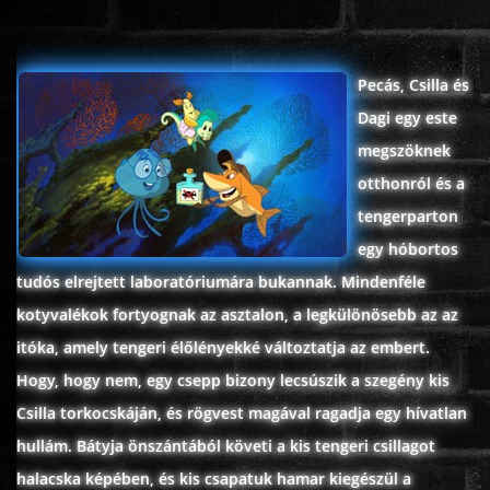
ÉLŐ ADÁSOK (LIVE)
Pecás, Csilla és
SOROZAT
Dagi egy este
megszöknek
KARÁCSONYI FILMEK
otthonról és a
tengerparton
PC-GAME
egy hóbortos
tudós elrejtett laboratóriumára bukannak. Mindenféle
kotyvalékok fortyognak az asztalon, a legkülönösebb az az
itóka, amely tengeri élőlényekké változtatja az embert.
Hogy, hogy nem, egy csepp bizony lecsúszik a szegény kis
Csilla torkocskáján, és rögvest magával ragadja egy hívatlan
hullám. Bátyja önszántából követi a kis tengeri csillagot
halacska képében, és kis csapatuk hamar kiegészül a