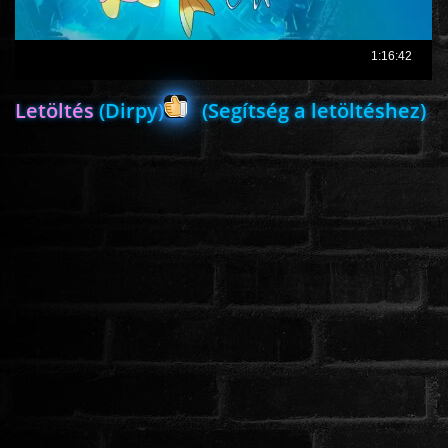
ROMANTIKUS
Letöltés
(Dirpy)
(Segítség a letöltéshez)
HÁBORÚS
KATASZTRÓFA
CSALÁDI
WESTERN
TÖRTÉNELMI
DOKUMENTUMFILMEK