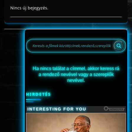
Nincs új bejegyzés.
Ha nincs találat a címmel, akkor keress rá
a rendező nevével vagy a szereplők
nevével.
HIRDETÉS