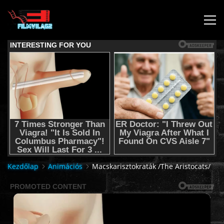
KEZDŐLAP
JOGI NYILATKOZAT,SEGÍTSÉG NYÚJTÁS,FELHASZNÁLÁSI
FELTÉTEL
AUDIO TRACK SWITCHING/HANGSÁV BEÁLLÍTÁSOK/
KÉRJÉL FILMET TŐLÜNK !
Kezdőlap
Animációs
Macskarisztokraták /The Aristocats/
2K & 4K FILMEK
FILMEK (2026-OS)