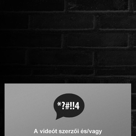
ROMANTIKUS
HÁBORÚS
KATASZTRÓFA
CSALÁDI
WESTERN
TÖRTÉNELMI
DOKUMENTUMFILMEK