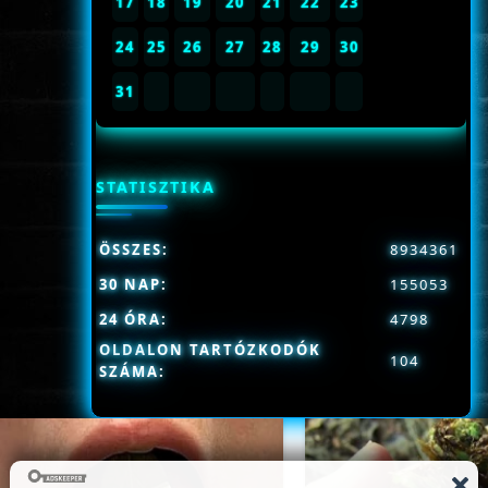
17
18
19
20
21
22
23
24
25
26
27
28
29
30
31
STATISZTIKA
ÖSSZES:
8934361
30 NAP:
155053
24 ÓRA:
4798
OLDALON TARTÓZKODÓK
104
SZÁMA: