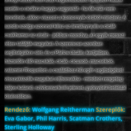
esetén a cicákra hagyja vagyonát - ha ők már nem
lennének, akkor viszont a komornyik örököl mindent. A
sanda szolga azonnal kész az ármányra és a cicák
csakhamar az utcán - jobban mondva, az egyik messzi
réten találják magukat. A szerencse azonban
segítségükre siet, és a Párizs utcáin, kertjeiben,
háztetőin élő macskák, cicák, cicusok, macsekok,
valamint Roquefort, a családhoz hű egér segítségével
visszaküzdik magukat otthonukba - mindezt rengeteg
bájos kaland, szívbemarkoló jelenet, gyönyörű betétdal
kíséretében.
Rendező:
Wolfgang Reitherman
Szereplők:
Eva Gabor, Phil Harris, Scatman Crothers,
Sterling Holloway