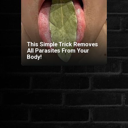
HORROR
SCI-FI
ANIMÁCIÓS
This Simple Trick Removes
All Parasites From Your
Body!
KALAND
FANTASY
THRILLER
KRIMI
DRÁMA