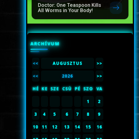
Doctor: One Teaspoon Kills
All Worms in Your Body!
ARCHÍVUM
<<
AUGUSZTUS
>>
<<
2026
>>
HÉ
KE
SZE
CSÜ
PÉ
SZO
VA
1
2
3
4
5
6
7
8
9
10
11
12
13
14
15
16