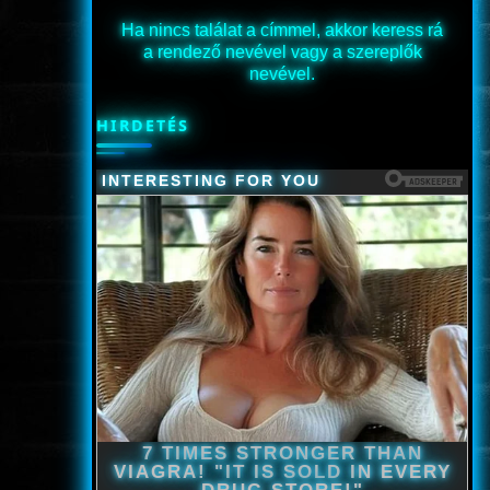
Ha nincs találat a címmel, akkor keress rá
a rendező nevével vagy a szereplők
nevével.
HIRDETÉS