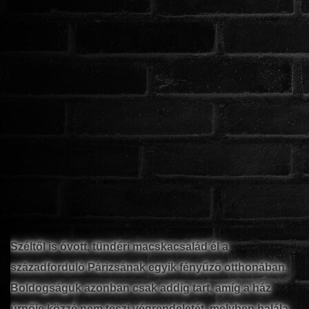
www.onlinefilmvilag2.eu,Copyright © 2017-2026 Az oldal nem tárol
semmilyen jogsértő tartalmat. Minden adat külső forrásból származik |
Frissítve: 2026.07.27
|
Fel ↑
Széltől is óvott, tündéri macskacsalád él a
századforduló Párizsának egyik fényűző otthonában.
Boldogságuk azonban csak addig tart, amíg a ház
úrnője közzé nem teszi végrendeletét, melyben halála