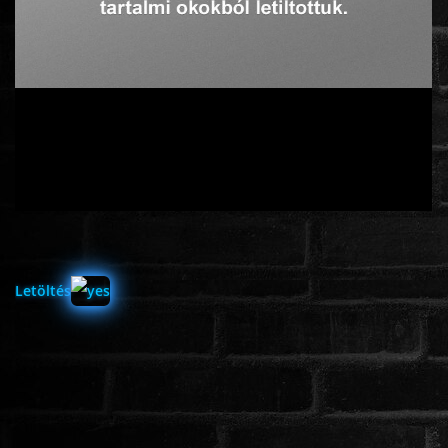
ÉLŐ ADÁSOK (LIVE)
SOROZAT
KARÁCSONYI FILMEK
PC-GAME
Letöltés