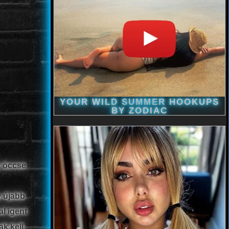
y öccse
y újabb
l igent
k kell