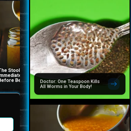
The Stool Will Fly Out
Immediately If You Drink It
Doctor: One Teaspoon Kil
Before Bed
All Worms in Your Body!
Doctor: One Teaspoon Kills
All Worms in Your Body!