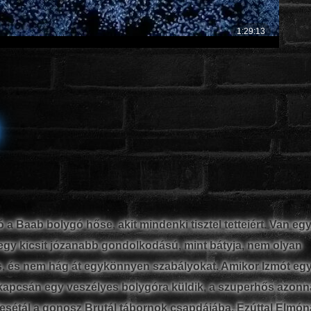
 a Baab bolygó hőse, akit mindenki tisztel tetteiért. Van eg
i egy kicsit józanabb gondolkodású, mint bátyja, nem olyan
, és nem hág át egykönnyen szabályokat. Amikor Izmót eg
kapcsán egy veszélyes bolygóra küldik, a szuperhős azonna
esétál a gonosz Brutál tábornok csapdájába. Ezúttal Elmóna