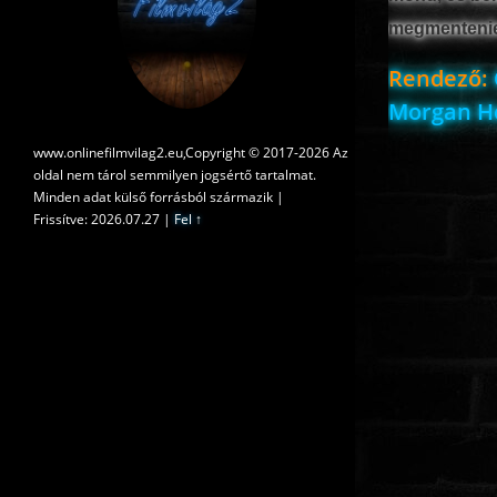
megmentenie ő
Rendező:
Morgan He
www.onlinefilmvilag2.eu,Copyright © 2017-2026 Az
oldal nem tárol semmilyen jogsértő tartalmat.
Minden adat külső forrásból származik |
Frissítve: 2026.07.27
|
Fel ↑