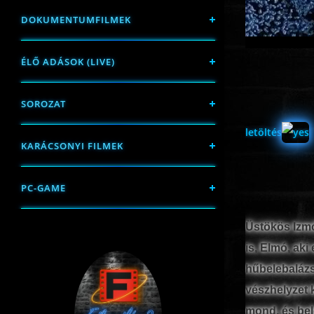
DOKUMENTUMFILMEK
ÉLŐ ADÁSOK (LIVE)
SOROZAT
letöltés
KARÁCSONYI FILMEK
PC-GAME
Üstökös Izmó
is, Elmó, ak
hűbelebalázs
vészhelyzet 
mond, és bel