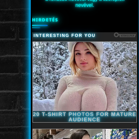
nevével.
HIRDETÉS