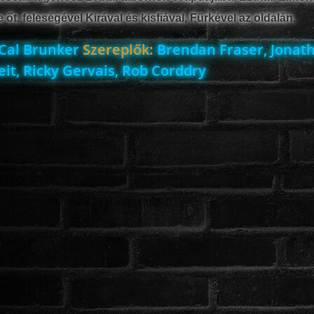
t, feleségével Kirával és kisfiával, Fürkével az oldalán.
Cal Brunker
Szereplők:
Brendan Fraser, Jonat
it, Ricky Gervais, Rob Corddry