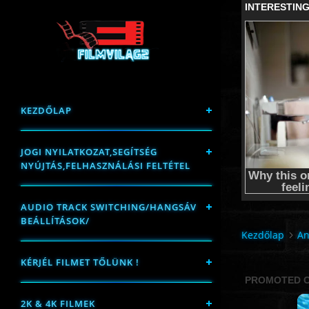
KEZDŐLAP
JOGI NYILATKOZAT,SEGÍTSÉG
NYÚJTÁS,FELHASZNÁLÁSI FELTÉTEL
AUDIO TRACK SWITCHING/HANGSÁV
BEÁLLÍTÁSOK/
Kezdőlap
An
KÉRJÉL FILMET TŐLÜNK !
2K & 4K FILMEK