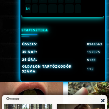
31
STATISZTIKA
ÖSSZES:
8944563
30 NAP:
157075
24 ÓRA:
5188
OLDALON TARTÓZKODÓK
112
SZÁMA: