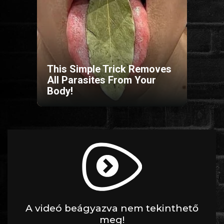
HORROR
SCI-FI
This Simple Trick Removes
ANIMÁCIÓS
All Parasites From Your
Body!
KALAND
FANTASY
THRILLER
KRIMI
DRÁMA