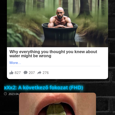
FILMEK (2025-ÖS)
FILMEK (2024-ES)
FILMEK (2023-AS)
FILMEK (2022-ES)
FELIRATOS FILMEK
xXx2: A következő fokozat (FHD)
AKCIÓ
2023.04.27
VÍGJÁTÉK