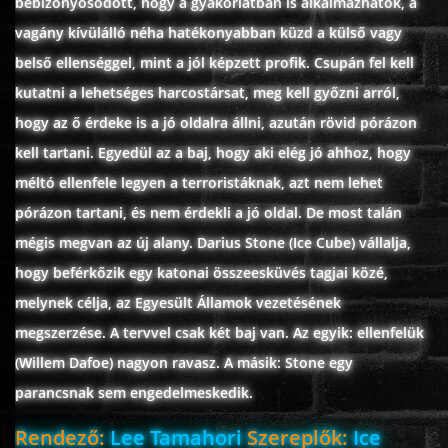
bebizonyosodott, hogy a gyakorlatban is alkalmazhatók, a
ÉLŐ ADÁSOK (LIVE)
vagány kívülálló néha hatékonyabban küzd a külső vagy
belső ellenséggel, mint a jól képzett profik. Csupán fel kell
SOROZAT
kutatni a lehetséges harcostársat, meg kell győzni arról,
hogy az ő érdeke is a jó oldalra állni, azután rövid pórázon
KARÁCSONYI FILMEK
kell tartani. Egyedül az a baj, hogy aki elég jó ahhoz, hogy
méltó ellenfele legyen a terroristáknak, azt nem lehet
PC-GAME
pórázon tartani, és nem érdekli a jó oldal. De most talán
mégis megvan az új alany. Darius Stone (Ice Cube) vállalja,
hogy beférkőzik egy katonai összeesküvés tagjai közé,
melynek célja, az Egyesült Államok vezetésének
megszerzése. A tervvel csak két baj van. Az egyik: ellenfelük
(Willem Dafoe) nagyon ravasz. A másik: Stone egy
parancsnak sem engedelmeskedik.
Rendező:
Lee Tamahori
Szereplők:
Ice