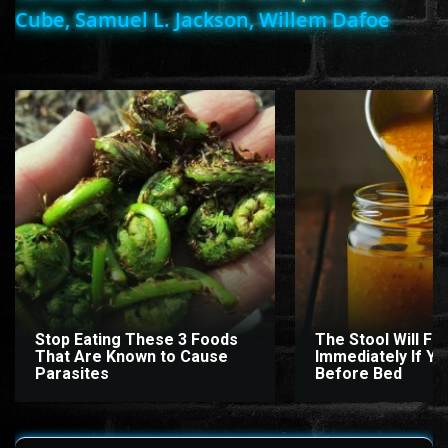
Cube, Samuel L. Jackson, Willem Dafoe
www.onlinefilmvilag2.eu,Copyright © 2017-2026 Az oldal nem tárol
semmilyen jogsértő tartalmat. Minden adat külső forrásból származik |
Frissítve: 2026.07.27
|
Fel ↑
Stop Eating These 3 Foods
The Stool Will Fly
That Are Known to Cause
Immediately If You
Parasites
Before Bed