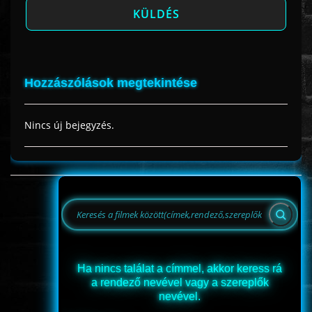
Hozzászólások megtekintése
Nincs új bejegyzés.
Ha nincs találat a címmel, akkor keress rá
a rendező nevével vagy a szereplők
nevével.