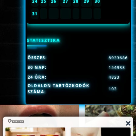
24
25
26
27
28
29
30
31
STATISZTIKA
ÖSSZES:
8933686
30 NAP:
154938
24 ÓRA:
4823
OLDALON TARTÓZKODÓK
103
SZÁMA: