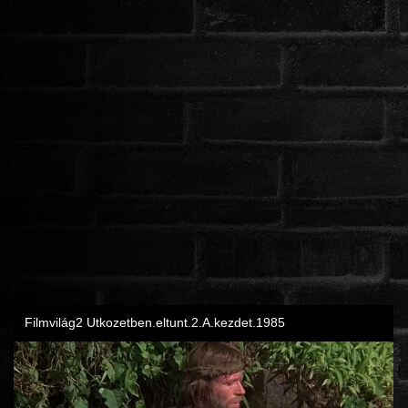
ROMANTIKUS
HÁBORÚS
KATASZTRÓFA
CSALÁDI
WESTERN
TÖRTÉNELMI
DOKUMENTUMFILMEK