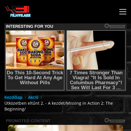
KEZDŐLAP
JOGI NYILATKOZAT,SEGÍTSÉG NYÚJTÁS,FELHASZNÁLÁSI
FELTÉTEL
AUDIO TRACK SWITCHING/HANGSÁV BEÁLLÍTÁSOK/
KÉRJÉL FILMET TŐLÜNK !
Kezdőlap
Akció
Ütközetben eltűnt 2. - A kezdet/Missing in Action 2: The
Beginning/
2K & 4K FILMEK
FILMEK (2026-OS)