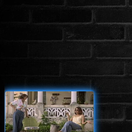
www.onlinefilmvilag2.eu,Copyright © 2017-2026 Az oldal nem tárol
semmilyen jogsértő tartalmat. Minden adat külső forrásból származik |
Frissítve: 2026.07.27
|
Fel ↑