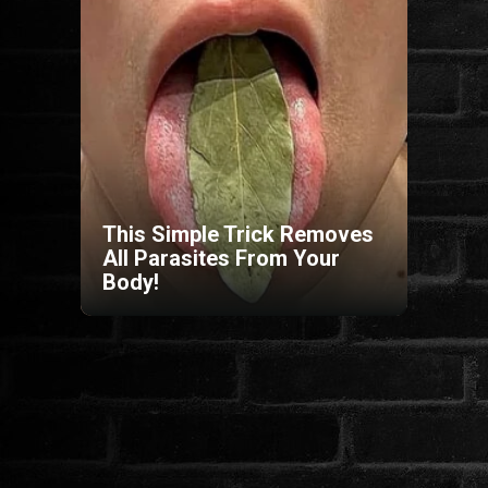
HORROR
SCI-FI
ANIMÁCIÓS
KALAND
This Simple Trick Removes
All Parasites From Your
Body!
FANTASY
THRILLER
KRIMI
DRÁMA