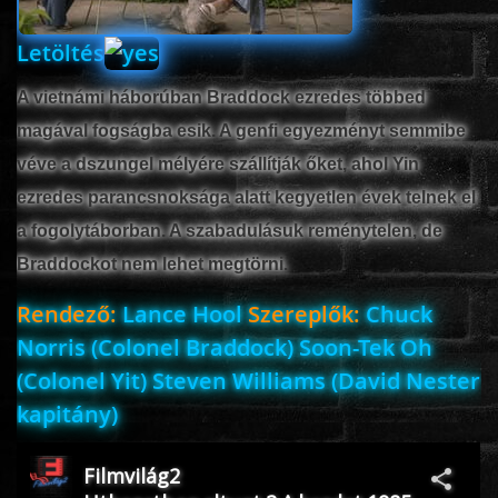
Letöltés
A vietnámi háborúban Braddock ezredes többed
magával fogságba esik. A genfi egyezményt semmibe
véve a dszungel mélyére szállítják őket, ahol Yin
ezredes parancsnoksága alatt kegyetlen évek telnek el
a fogolytáborban. A szabadulásuk reménytelen, de
Braddockot nem lehet megtörni.
Rendező:
Lance Hool
Szereplők:
Chuck
Norris (Colonel Braddock) Soon-Tek Oh
(Colonel Yit) Steven Williams (David Nester
kapitány)