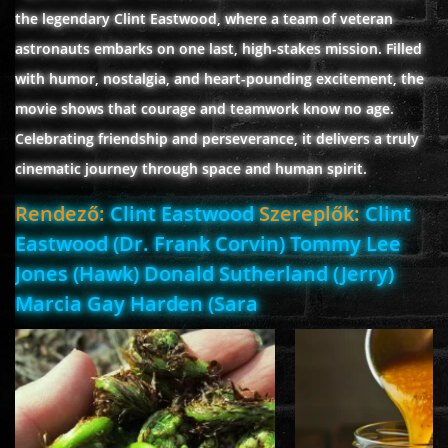
the legendary Clint Eastwood, where a team of veteran
astronauts embarks on one last, high-stakes mission. Filled
with humor, nostalgia, and heart-pounding excitement, the
www.onlinefilmvilag2.eu,Copyright © 2017-2026 Az oldal nem tárol
semmilyen jogsértő tartalmat. Minden adat külső forrásból származik |
movie shows that courage and teamwork know no age.
Frissítve: 2026.07.27
|
Fel ↑
Celebrating friendship and perseverance, it delivers a truly
cinematic journey through space and human spirit.
Rendező:
Clint Eastwood
Szereplők:
Clint
Eastwood (Dr. Frank Corvin) Tommy Lee
Jones (Hawk) Donald Sutherland (Jerry)
Marcia Gay Harden (Sara