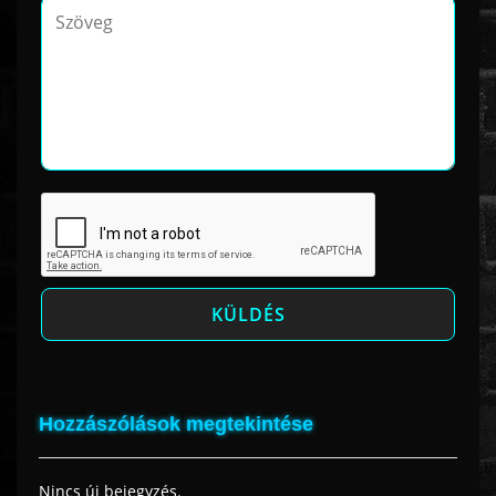
Hozzászólások megtekintése
Nincs új bejegyzés.