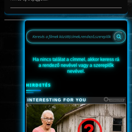
Ha nincs találat a címmel, akkor keress rá
a rendező nevével vagy a szereplők
nevével.
HIRDETÉS