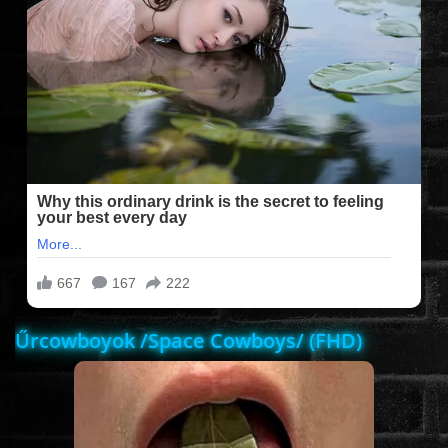
FILMEK (2025-ÖS)
FILMEK (2024-ES)
FILMEK (2023-AS)
FILMEK (2022-ES)
FELIRATOS FILMEK
Űrcowboyok /Space Cowboys/ (FHD)
AKCIÓ
VÍGJÁTÉK