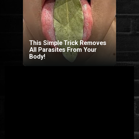
HORROR
SCI-FI
This Simple Trick Removes
ANIMÁCIÓS
All Parasites From Your
Body!
KALAND
FANTASY
THRILLER
KRIMI
DRÁMA