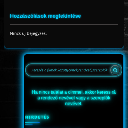
Hozzászólások megtekintése
Nincs új bejegyzés.
Ha nincs találat a címmel, akkor keress rá
a rendező nevével vagy a szereplők
nevével.
HIRDETÉS