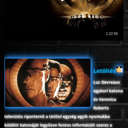
ROMANTIKUS
HÁBORÚS
KATASZTRÓFA
CSALÁDI
Letöltés
Luc Devreaux
WESTERN
egykori katona
és Veronica
TÖRTÉNELMI
Roberts
televíziós riporternő a UniSol egység egyik nyomukba
DOKUMENTUMFILMEK
küldött katonáját legyőzve fontos információt szerez a