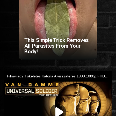
HORROR
SCI-FI
ANIMÁCIÓS
This Simple Trick Removes
All Parasites From Your
Body!
KALAND
FANTASY
THRILLER
KRIMI
DRÁMA