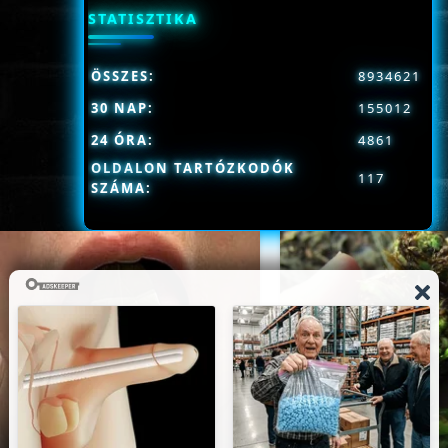
STATISZTIKA
ÖSSZES:
8934621
30 NAP:
155012
24 ÓRA:
4861
OLDALON TARTÓZKODÓK
117
SZÁMA: