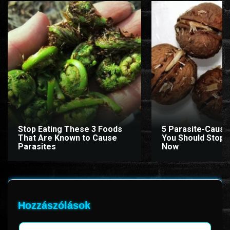
www.onlinefilmvilag2.eu,Copyright © 2017-2026 Az oldal nem tárol
semmilyen jogsértő tartalmat. Minden adat külső forrásból származik |
Frissítve: 2026.07.27
|
Fel ↑
Stop Eating These 3 Foods
5 Parasite-Causi
That Are Known to Cause
You Should Stop E
Parasites
Now
Hozzászólások