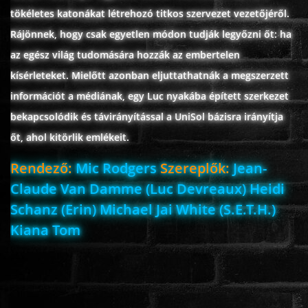
tökéletes katonákat létrehozó titkos szervezet vezetőjéről.
ÉLŐ ADÁSOK (LIVE)
Rájönnek, hogy csak egyetlen módon tudják legyőzni őt: ha
az egész világ tudomására hozzák az embertelen
SOROZAT
kísérleteket. Mielőtt azonban eljuttathatnák a megszerzett
információt a médiának, egy Luc nyakába épített szerkezet
KARÁCSONYI FILMEK
bekapcsolódik és távirányítással a UniSol bázisra irányítja
őt, ahol kitörlik emlékeit.
PC-GAME
Rendező:
Mic Rodgers
Szereplők:
Jean-
Claude Van Damme (Luc Devreaux) Heidi
Schanz (Erin) Michael Jai White (S.E.T.H.)
Kiana Tom