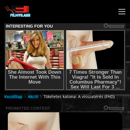
KEZDŐLAP
JOGI NYILATKOZAT,SEGÍTSÉG NYÚJTÁS,FELHASZNÁLÁSI
FELTÉTEL
AUDIO TRACK SWITCHING/HANGSÁV BEÁLLÍTÁSOK/
KÉRJÉL FILMET TŐLÜNK !
Kezdőlap
Akció
Tökéletes katona: A visszatérés (FHD)
2K & 4K FILMEK
FILMEK (2026-OS)