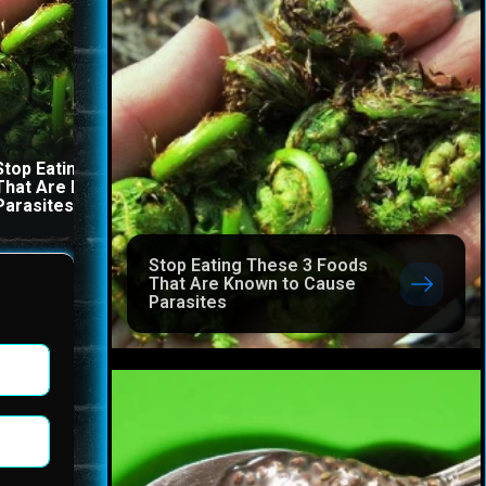
Stop Eating These 3 Foods
The Stool Will Fly Out
That Are Known to Cause
Immediately If You Drink I
Parasites
Before Bed
Stop Eating These 3 Foods
That Are Known to Cause
Parasites