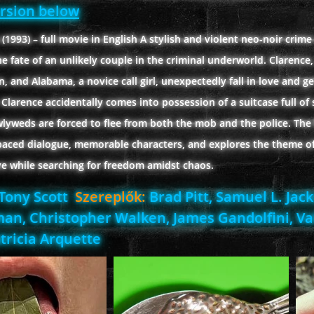
ersion below
1993) – full movie in English A stylish and violent neo-noir crim
he fate of an unlikely couple in the criminal underworld. Clarence,
, and Alabama, a novice call girl, unexpectedly fall in love and ge
 Clarence accidentally comes into possession of a suitcase full of 
lyweds are forced to flee from both the mob and the police. The 
paced dialogue, memorable characters, and explores the theme of 
e while searching for freedom amidst chaos.
Tony Scott
Szereplők:
Brad Pitt, Samuel L. Jac
an, Christopher Walken, James Gandolfini, Va
tricia Arquette