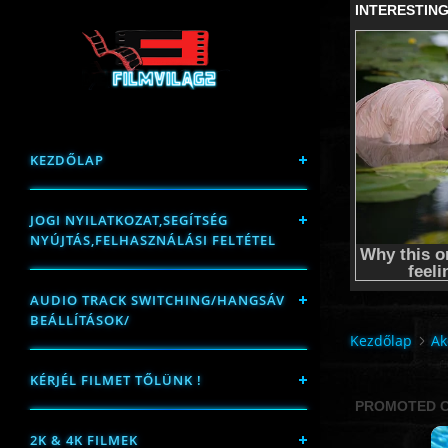
KEZDŐLAP
JOGI NYILATKOZAT,SEGÍTSÉG
NYÚJTÁS,FELHASZNÁLÁSI FELTÉTEL
AUDIO TRACK SWITCHING/HANGSÁV
BEÁLLÍTÁSOK/
Kezdőlap
Ak
KÉRJÉL FILMET TŐLÜNK !
2K & 4K FILMEK