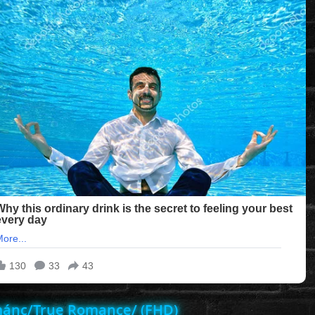
mánc/True Romance/ (FHD)