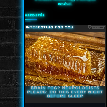
nevével.
HIRDETÉS