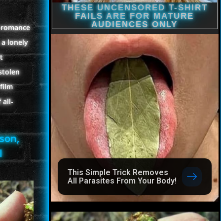
e romance
 a lonely
t
stolen
film
all-
kson,
l
This Simple Trick Removes
All Parasites From Your Body!