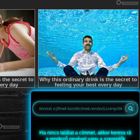
Ha nincs találat a címmel, akkor keress rá
a rendező nevével vagy a szereplők