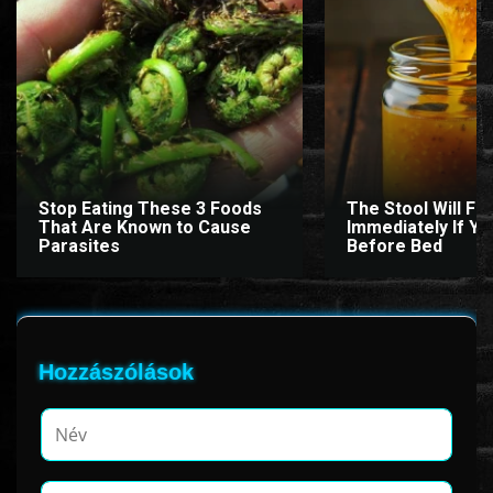
www.onlinefilmvilag2.eu,Copyright © 2017-2026 Az oldal nem tárol
semmilyen jogsértő tartalmat. Minden adat külső forrásból származik |
Frissítve: 2026.07.27
|
Fel ↑
Stop Eating These 3 Foods
The Stool Will Fly
That Are Known to Cause
Immediately If You
Parasites
Before Bed
Hozzászólások