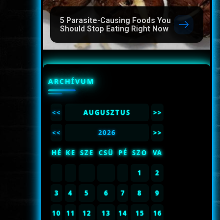
5 Parasite-Causing Foods You
Should Stop Eating Right Now
ARCHÍVUM
<<
AUGUSZTUS
>>
<<
2026
>>
HÉ
KE
SZE
CSÜ
PÉ
SZO
VA
1
2
3
4
5
6
7
8
9
10
11
12
13
14
15
16