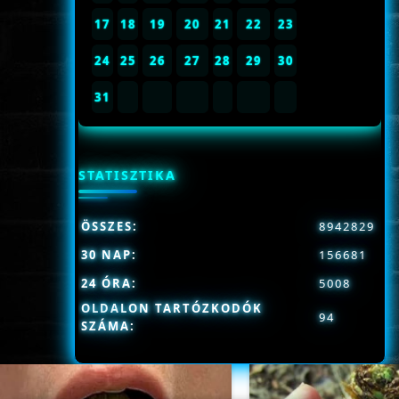
17
18
19
20
21
22
23
24
25
26
27
28
29
30
31
STATISZTIKA
ÖSSZES:
8942829
30 NAP:
156681
24 ÓRA:
5008
OLDALON TARTÓZKODÓK
94
SZÁMA: