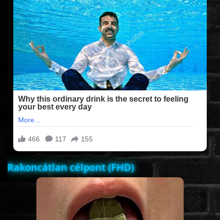
FILMEK (2025-ÖS)
FILMEK (2024-ES)
FILMEK (2023-AS)
FILMEK (2022-ES)
FELIRATOS FILMEK
Rakoncátlan célpont (FHD)
AKCIÓ
VÍGJÁTÉK