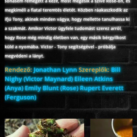
sohasem remegett a keze, most megesik a szíve Rose-on, és
ÉLŐ ADÁSOK (LIVE)
megkíméli a fiatal teremtés életét. Közben ráakaszkodik az
ifjú Tony, akinek minden vágya, hogy mellette tanulhassa ki
SOROZAT
a szakmát. Amikor Victor ügyfele tudomást szerez arról,
hogy Rose még mindig életben van, egy másik bérgyilkost
KARÁCSONYI FILMEK
küld a nyomába. Victor - Tony segítségével - próbálja
megvédeni a lányt.
PC-GAME
Rendező:
Jonathan Lynn
Szereplők:
Bill
Nighy (Victor Maynard) Eileen Atkins
(Anya) Emily Blunt (Rose) Rupert Everett
(Ferguson)