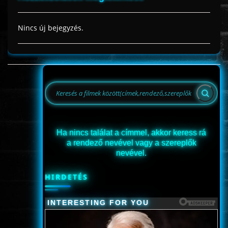
Nincs új bejegyzés.
Ha nincs találat a címmel, akkor keress rá
a rendező nevével vagy a szereplők
nevével.
HIRDETÉS