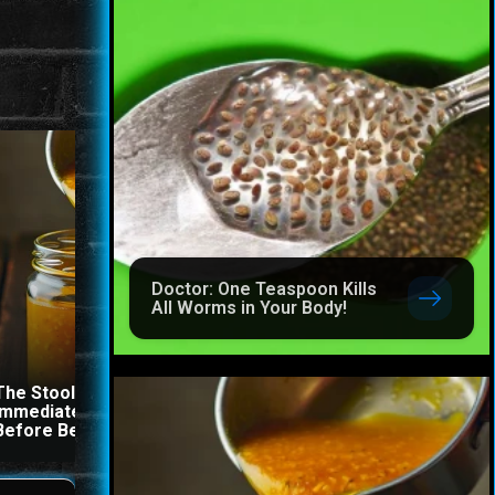
Doctor: One Teaspoon Kills
All Worms in Your Body!
The Stool Will Fly Out
This Simple Trick Remov
Immediately If You Drink It
All Parasites From Your
Before Bed
Body!