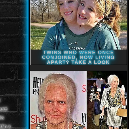
artó
és
tán a