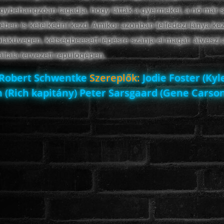
gybehangzóan tagadja, hogy látták a gyermeket, a nő már s
ben is kételkedni kezd. Amikor azonban felfedezi lánya ke
laküvegen, kétségbeesett lépésre szánja el magát: átveszi 
 általa tervezett repülőgépen.
Robert Schwentke
Szereplők:
Jodie Foster (Kyle
 (Rich kapitány) Peter Sarsgaard (Gene Carson