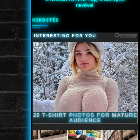
nevével.
HIRDETÉS