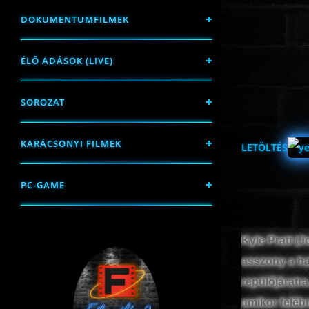
DOKUMENTUMFILMEK
ÉLŐ ADÁSOK (LIVE)
SOROZAT
KARÁCSONYI FILMEK
LETÖLTÉS
PC-GAME
Kyle Pratt (J
asszony a hat
repülőjáratra
amikor felébr