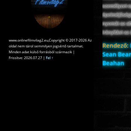
személyzet e
épelméjűségé
nyomát az ab
irányítást az
www.onlinefilmvilag2.eu,Copyright © 2017-2026 Az
Rendező:
oldal nem tárol semmilyen jogsértő tartalmat.
Minden adat külső forrásból származik |
Sean Bean
Frissítve: 2026.07.27
|
Fel ↑
Beahan