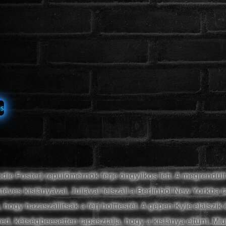
odie Foster) repülőmérnök férje öngyilkos lett. A megrendült
éves kislányával, Juliával felszáll a Berlinből New Yorkba t
, hogy hazaszállítsák a férj holttestét. A gépen Kyle elalszik 
ed, kétségbeesetten tapasztalja, hogy a kislánya eltűnt. Miu