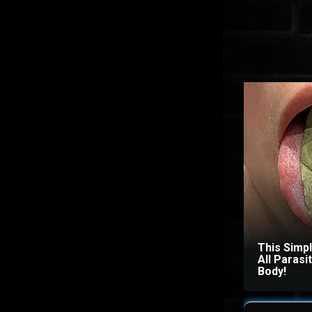
This Simp
All Paras
Body!