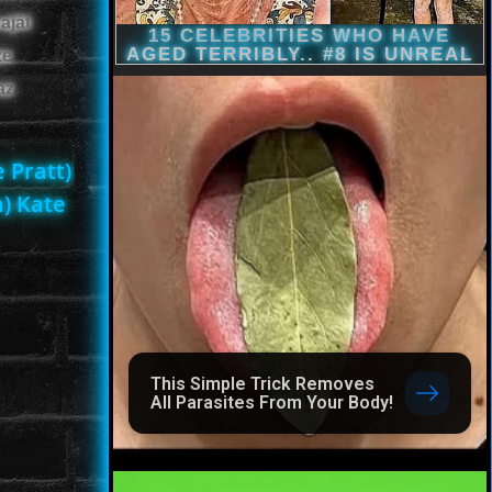
aját
ze
az
 Pratt)
) Kate
This Simple Trick Removes
All Parasites From Your Body!