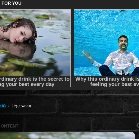
ció
Légcsavar