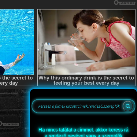
Ha nincs találat a címmel, akkor keress rá
a rendező nevével vagy a szereplők