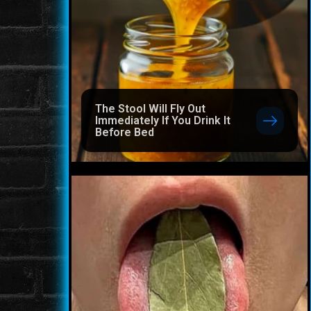
The Stool Will Fly Out
Immediately If You Drink It
Before Bed