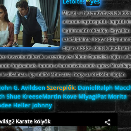
Letöltés
Miyagi, a harcművészetek idős
a karate legöregebb, legjobb é
leghíresebb oktatója. Egyetlen
szívfájdalma, hogy eddig nem t
olyan utódot, akinek átadhatná
or összebarátkozik a szerény és félénk Daniellel, rájön: a fi
rate fogásainak, hanem a harcművészetek egész filozófiáj
a is alkalmas, így méltó lehet arra, hogy az örökébe lépjen.
John G. Avildsen
Szereplők:
DanielRalph Macc
eth Shue KreeseMartin Kove MiyagiPat Morita
ndee Heller Johnny