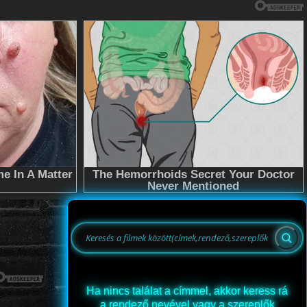
Ha nincs találat a címmel, akkor keress rá
a rendező nevével vagy a szereplők