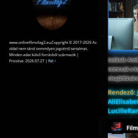
www.onlinefilmvilag2.eu,Copyright © 2017-2026 Az
oldal nem tárol semmilyen jogsértő tartalmat.
Minden adat külső forrásból származik |
tudását. Amik
Frissítve: 2026.07.27
|
Fel ↑
nemcsak a ka
elsajátításár
Rendező:
AliElisab
LucilleRa