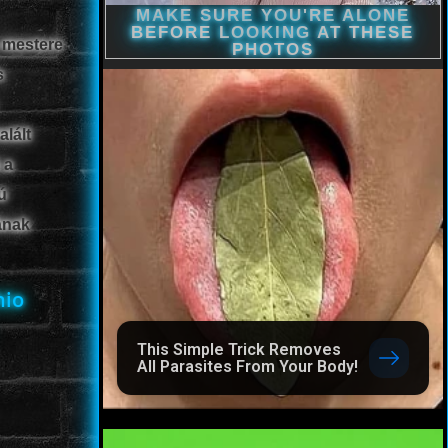
 mestere
s
alált
 a
ú
ának
hio
This Simple Trick Removes
All Parasites From Your Body!