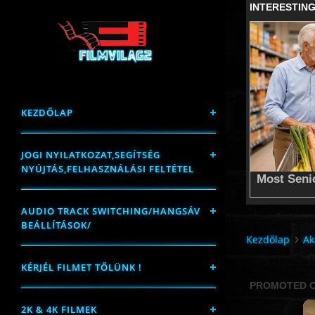
KEZDŐLAP
JOGI NYILATKOZAT,SEGÍTSÉG
NYÚJTÁS,FELHASZNÁLÁSI FELTÉTEL
AUDIO TRACK SWITCHING/HANGSÁV
BEÁLLÍTÁSOK/
Kezdőlap
Ak
KÉRJÉL FILMET TŐLÜNK !
2K & 4K FILMEK