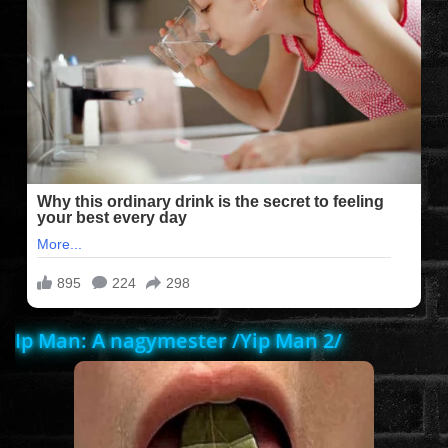
FILMEK (2025-ÖS)
FILMEK (2024-ES)
FILMEK (2023-AS)
FILMEK (2022-ES)
FELIRATOS FILMEK
Ip Man: A nagymester /Yip Man 2/
AKCIÓ
VÍGJÁTÉK