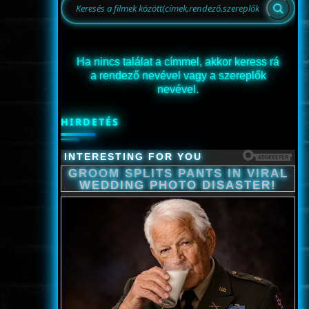
Ha nincs találat a címmel, akkor keress rá
a rendező nevével vagy a szereplők
nevével.
HIRDETÉS