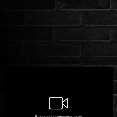
ROMANTIKUS
HÁBORÚS
KATASZTRÓFA
CSALÁDI
WESTERN
TÖRTÉNELMI
DOKUMENTUMFILMEK