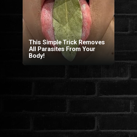
HORROR
SCI-FI
This Simple Trick Removes
ANIMÁCIÓS
All Parasites From Your
Body!
KALAND
FANTASY
THRILLER
KRIMI
DRÁMA