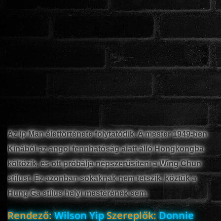
www.onlinefilmvilag2.eu,Copyright © 2017-2026 Az oldal nem tárol
semmilyen jogsértő tartalmat. Minden adat külső forrásból származik |
Frissítve: 2026.07.27
|
Fel ↑
Az Ip Man élettörténete folytatódik. A mester 1949-ben
Kínából az angol fennhatóság alatt álló Hongkongba
költözik, és ott próbálja népszerűsíteni a Wing Chun
stílust. Ez azonban sokaknak nem tetszik, köztük a
Hung Ga stílus helyi mesterének sem.
Rendező:
Wilson Yip
Szereplők:
Donnie