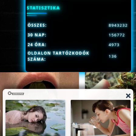
STATISZTIKA
ÖSSZES:
8943232
30 NAP:
156772
24 ÓRA:
4973
OLDALON TARTÓZKODÓK
136
SZÁMA: