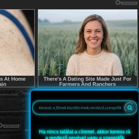
Ha nincs találat a címmel, akkor keress rá
a rendező nevével vagy a szereplők