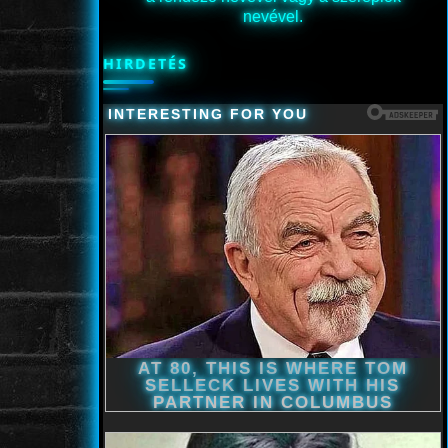
nevével.
HIRDETÉS