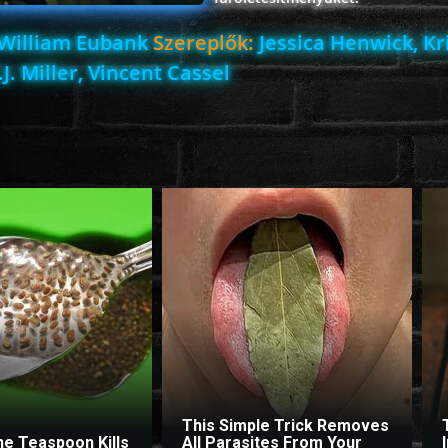
William Eubank
Szereplők:
Jessica Henwick, Kr
.J. Miller, Vincent Cassel
This Simple Trick Removes
ne Teaspoon Kills
All Parasites From Your