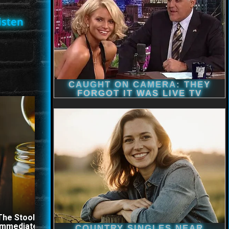
isten
The Stool Will Fly Out
Immediately If You Drink It
Doctor: One Teaspoon Kil