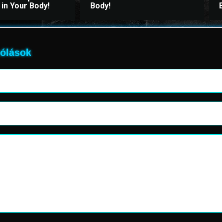
in Your Body!
Body!
ólások