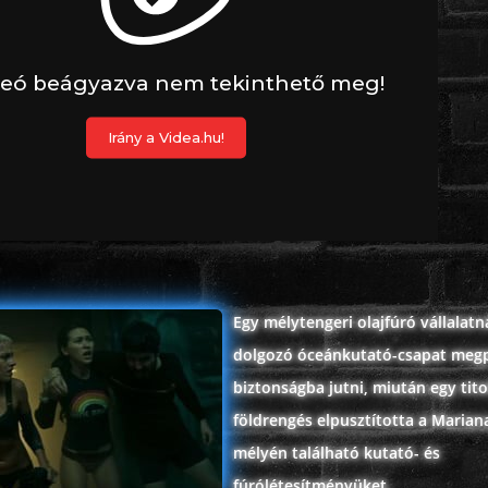
Egy mélytengeri olajfúró vállalatn
dolgozó óceánkutató-csapat meg
biztonságba jutni, miután egy tit
földrengés elpusztította a Marian
mélyén található kutató- és
fúrólétesítményüket.