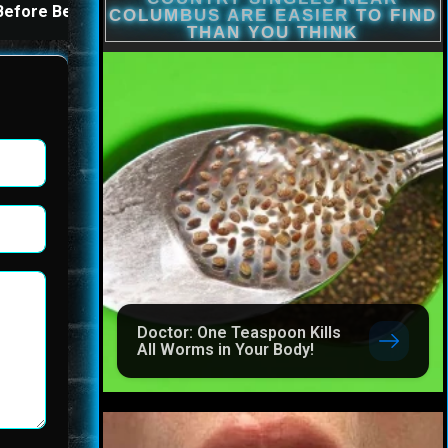
Before Bed
All Worms in Your Body!
Doctor: One Teaspoon Kills
All Worms in Your Body!