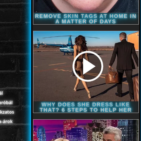
ál
próbál
okzatos
a-árok