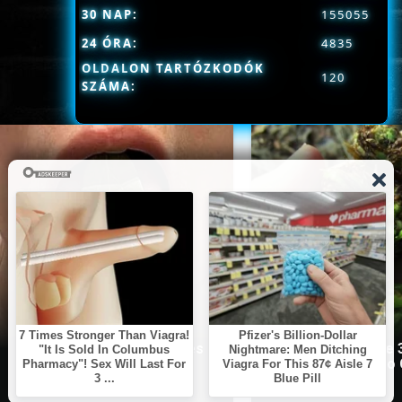
30 NAP:
155055
24 ÓRA:
4835
OLDALON TARTÓZKODÓK
120
SZÁMA:
This Simple Trick Removes
Stop Eating These 
All Parasites From Your
That Are Known to
Body!
Parasites