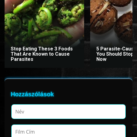
www.onlinefilmvilag2.eu,Copyright © 2017-2026 Az oldal nem tárol
semmilyen jogsértő tartalmat. Minden adat külső forrásból származik |
Frissítve: 2026.07.27
|
Fel ↑
Stop Eating These 3 Foods
5 Parasite-Causi
That Are Known to Cause
You Should Stop E
Parasites
Now
Hozzászólások