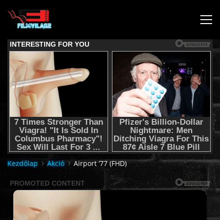
KEZDŐLAP
JOGI NYILATKOZAT,SEGÍTSÉG NYÚJTÁS,FELHASZNÁLÁSI
FELTÉTEL
AUDIO TRACK SWITCHING/HANGSÁV BEÁLLÍTÁSOK/
KÉRJÉL FILMET TŐLÜNK !
Kezdőlap
Akció
Airport ’77 (FHD)
2K & 4K FILMEK
FILMEK (2026-OS)