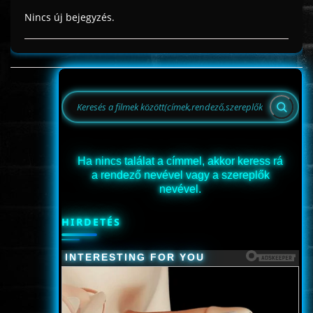
Nincs új bejegyzés.
Ha nincs találat a címmel, akkor keress rá
a rendező nevével vagy a szereplők
nevével.
HIRDETÉS