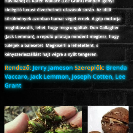
Havilland) és Karen Wallace (Lee Grant) minden igényt
ÉLŐ ADÁSOK (LIVE)
kielégítő luxust élvezhetnek utazásuk során. Az idilli
körülmények azonban hamar véget érnek. A gép motorja
SOROZAT
meghibásodik, lehet, hogy megrongálták. Don Gallagher
(Jack Lemmon), a repülő pilótája mindent megtesz, hogy
KARÁCSONYI FILMEK
túléljék a balesetet. Megkísérli a lehetetlent, s
kényszerleszállást hajt végre a nyílt tengeren.
PC-GAME
Rendező:
Jerry Jameson
Szereplők:
Brenda
Vaccaro, Jack Lemmon, Joseph Cotten, Lee
Grant