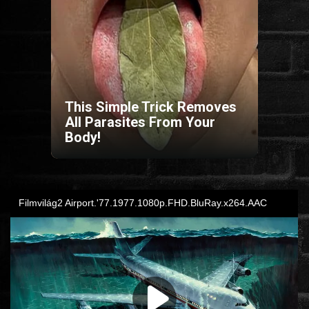
HORROR
SCI-FI
ANIMÁCIÓS
This Simple Trick Removes
All Parasites From Your
Body!
KALAND
FANTASY
THRILLER
KRIMI
DRÁMA