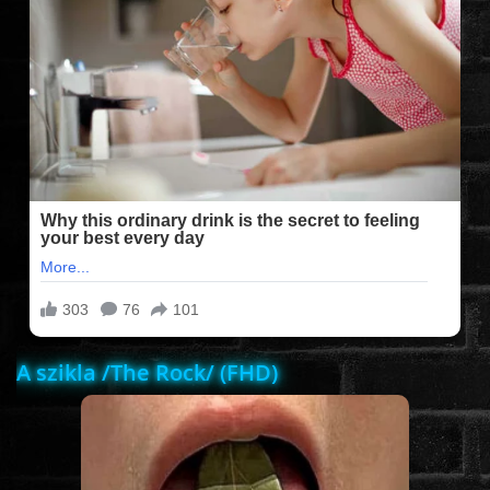
FILMEK (2025-ÖS)
FILMEK (2024-ES)
FILMEK (2023-AS)
FILMEK (2022-ES)
FELIRATOS FILMEK
A szikla /The Rock/ (FHD)
AKCIÓ
VÍGJÁTÉK