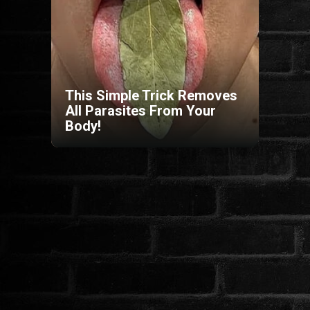
HORROR
SCI-FI
This Simple Trick Removes
ANIMÁCIÓS
All Parasites From Your
Body!
KALAND
FANTASY
THRILLER
KRIMI
DRÁMA