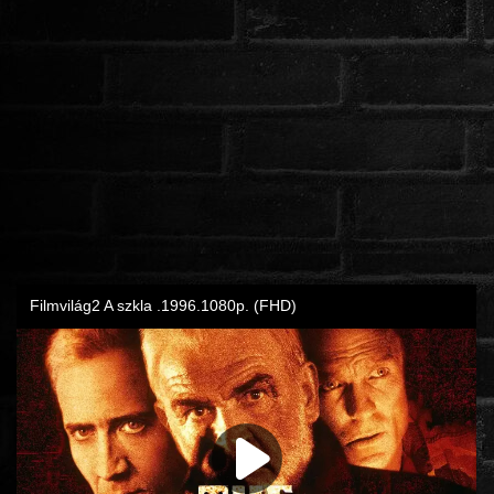
ROMANTIKUS
HÁBORÚS
KATASZTRÓFA
CSALÁDI
WESTERN
TÖRTÉNELMI
DOKUMENTUMFILMEK