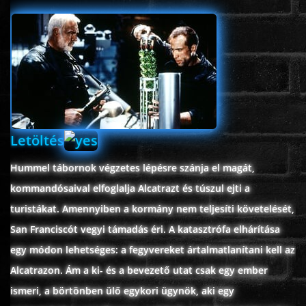
www.onlinefilmvilag2.eu,Copyright © 2017-2026 Az oldal nem tárol
semmilyen jogsértő tartalmat. Minden adat külső forrásból származik |
Frissítve: 2026.07.27
|
Fel ↑
Letöltés
Hummel tábornok végzetes lépésre szánja el magát,
kommandósaival elfoglalja Alcatrazt és túszul ejti a
turistákat. Amennyiben a kormány nem teljesíti követelését,
San Franciscót vegyi támadás éri. A katasztrófa elhárítása
egy módon lehetséges: a fegyvereket ártalmatlanítani kell az
Alcatrazon. Ám a ki- és a bevezető utat csak egy ember
ismeri, a börtönben ülő egykori ügynök, aki egy