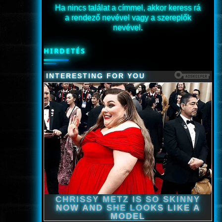
Ha nincs találat a címmel, akkor keress rá
a rendező nevével vagy a szereplők
nevével.
HIRDETÉS