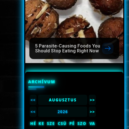
5 Parasite-Causing Foods You
Should Stop Eating Right Now
ARCHÍVUM
<<
AUGUSZTUS
>>
<<
2026
>>
HÉ
KE
SZE
CSÜ
PÉ
SZO
VA