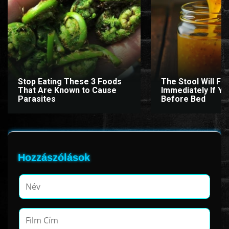
www.onlinefilmvilag2.eu,Copyright © 2017-2026 Az oldal nem tárol
semmilyen jogsértő tartalmat. Minden adat külső forrásból származik |
Frissítve: 2026.07.27
|
Fel ↑
Stop Eating These 3 Foods
The Stool Will Fly
That Are Known to Cause
Immediately If You
Parasites
Before Bed
Hozzászólások