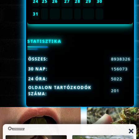
24
25
26
27
28
29
30
31
STATISZTIKA
ÖSSZES:
8938326
30 NAP:
156073
24 ÓRA:
5022
OLDALON TARTÓZKODÓK
201
SZÁMA: