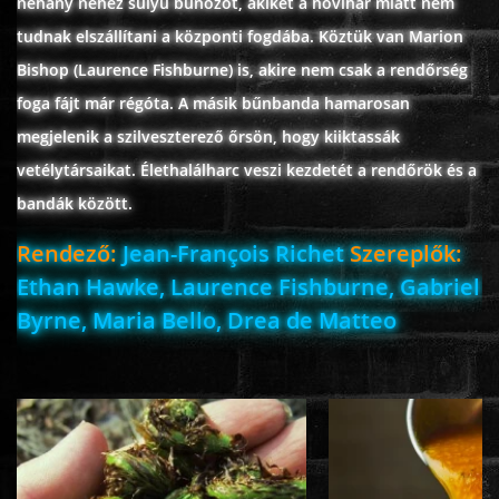
néhány nehéz súlyú bűnözőt, akiket a hóvihar miatt nem
ÉLŐ ADÁSOK (LIVE)
tudnak elszállítani a központi fogdába. Köztük van Marion
Bishop (Laurence Fishburne) is, akire nem csak a rendőrség
SOROZAT
foga fájt már régóta. A másik bűnbanda hamarosan
megjelenik a szilveszterező őrsön, hogy kiiktassák
KARÁCSONYI FILMEK
vetélytársaikat. Élethalálharc veszi kezdetét a rendőrök és a
bandák között.
PC-GAME
Rendező:
Jean-François Richet
Szereplők:
Ethan Hawke, Laurence Fishburne, Gabriel
Byrne, Maria Bello, Drea de Matteo