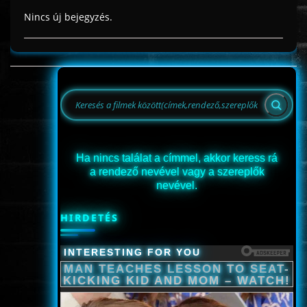
Nincs új bejegyzés.
Ha nincs találat a címmel, akkor keress rá
a rendező nevével vagy a szereplők
nevével.
HIRDETÉS