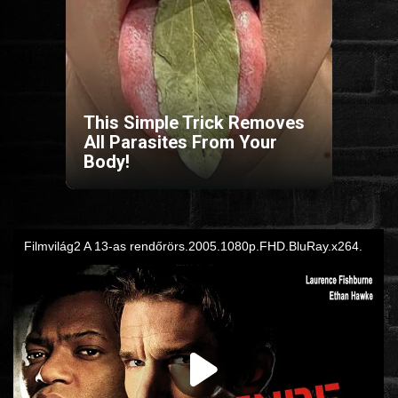
HORROR
SCI-FI
This Simple Trick Removes
ANIMÁCIÓS
All Parasites From Your
Body!
KALAND
FANTASY
THRILLER
KRIMI
DRÁMA