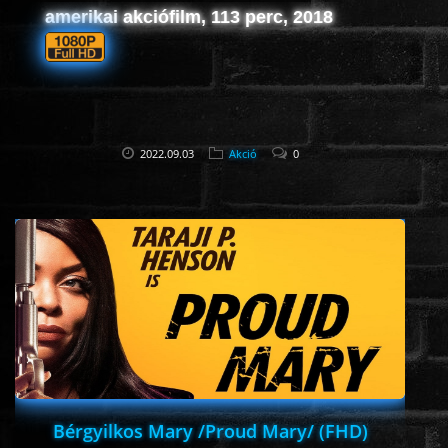
amerikai akciófilm, 113 perc, 2018
ÉLŐ ADÁSOK (LIVE)
SOROZAT
KARÁCSONYI FILMEK
2022.09.03
Akció
0
PC-GAME
Bérgyilkos Mary /Proud Mary/ (FHD)