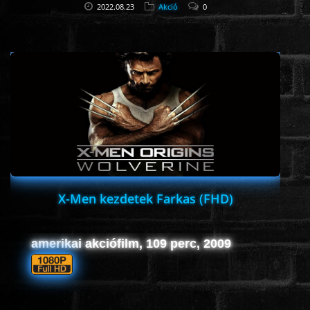
2022.08.23
Akció
0
X-Men kezdetek Farkas (FHD)
amerikai akciófilm, 109 perc, 2009