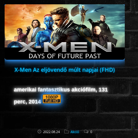
X-Men Az eljövendő múlt napjai (FHD)
amerikai fantasztikus akciófilm, 131
perc, 2014
2022.08.24
Akció
0