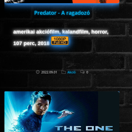
Predator - A ragadozó
amerikai akciófilm, kalandfilm, horror,
107 perc, 2018
2022.09.01
Akció
0