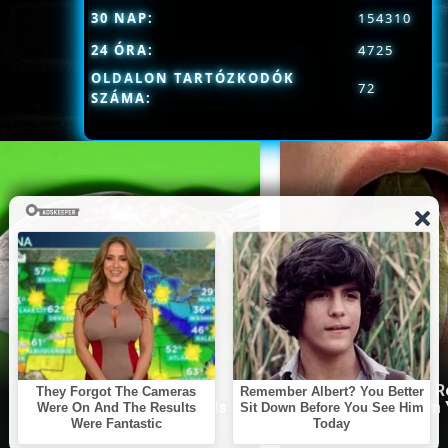
30 NAP:
154310
24 ÓRA:
4725
OLDALON TARTÓZKODÓK
72
SZÁMA:
This Simple Trick
Doctor: One Teaspoon Kills
All Parasites From
All Worms in Your Body!
Body!