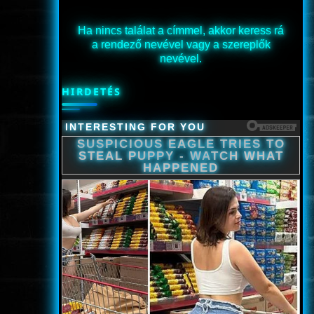
Ha nincs találat a címmel, akkor keress rá
a rendező nevével vagy a szereplők
nevével.
HIRDETÉS