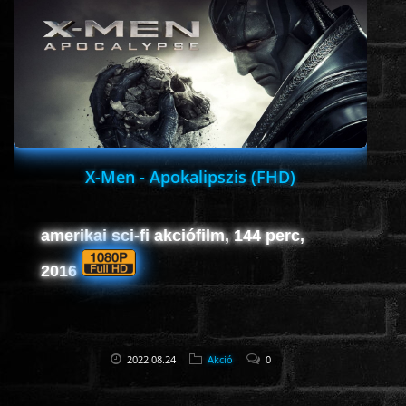
X-Men - Apokalipszis (FHD)
amerikai sci-fi akciófilm, 144 perc,
2016
2022.08.24
Akció
0