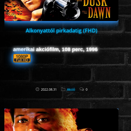
Alkonyattól pirkadatig (FHD)
amerikai akciófilm, 108 perc, 1996
2022.08.31
Akció
0