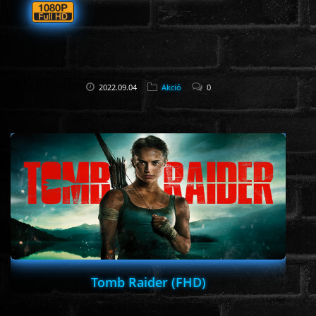
ROMANTIKUS
HÁBORÚS
2022.09.04
Akció
0
KATASZTRÓFA
CSALÁDI
WESTERN
TÖRTÉNELMI
Tomb Raider (FHD)
DOKUMENTUMFILMEK