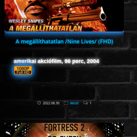
A megállíthatatlan /Nine Lives/ (FHD)
amerikai akciófilm, 96 perc, 2004
2022.08.30
Akció
1