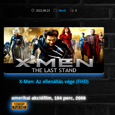
2022.08.23
Akció
0
X-Men: Az ellenállás vége (FHD)
amerikai akciófilm, 104 perc, 2006