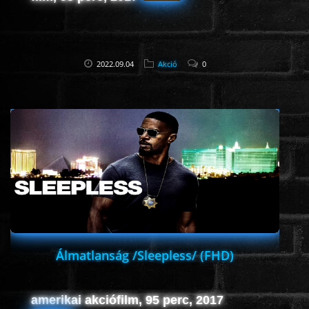
HORROR
SCI-FI
2022.09.04
Akció
0
ANIMÁCIÓS
KALAND
FANTASY
THRILLER
Álmatlanság /Sleepless/ (FHD)
KRIMI
amerikai akciófilm, 95 perc, 2017
DRÁMA