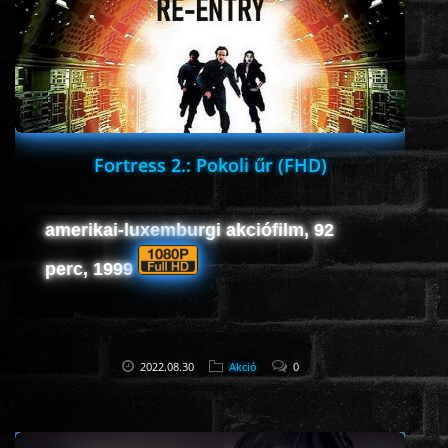
Fortress 2.: Pokoli űr (FHD)
amerikai-luxemburgi akciófilm, 92
perc, 1999
2022.08.30
Akció
0