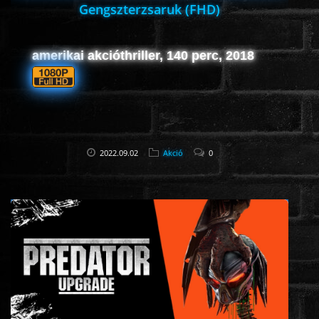
Gengszterzsaruk (FHD)
amerikai akcióthriller, 140 perc, 2018
2022.09.02
Akció
0