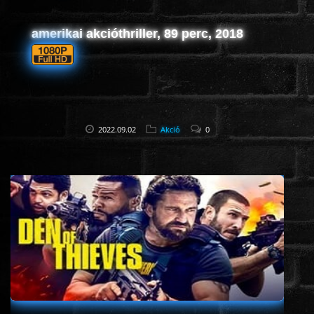
amerikai akcióthriller, 89 perc, 2018
www.onlinefilmvilag2.eu,Copyright © 2017-2026 Az oldal nem tárol
semmilyen jogsértő tartalmat. Minden adat külső forrásból származik |
Frissítve: 2026.07.27
|
Fel ↑
2022.09.02
Akció
0