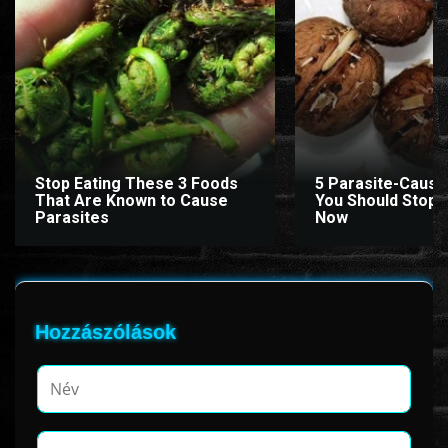
www.onlinefilmvilag2.eu,Copyright © 2017-2026 Az oldal nem tárol
semmilyen jogsértő tartalmat. Minden adat külső forrásból származik |
Frissítve: 2026.07.27
|
Fel ↑
Stop Eating These 3 Foods
5 Parasite-Causi
That Are Known to Cause
You Should Stop E
Parasites
Now
Hozzászólások