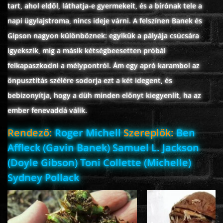
tart, ahol eldől, láthatja-e gyermekeit, és a bírónak tele a
ÉLŐ ADÁSOK (LIVE)
napi ügylajstroma, nincs ideje várni. A felszínen Banek és
Gipson nagyon különböznek: egyikük a pályája csúcsára
SOROZAT
igyekszik, míg a másik kétségbeesetten próbál
felkapaszkodni a mélypontról. Ám egy apró karambol az
KARÁCSONYI FILMEK
önpusztítás szélére sodorja ezt a két idegent, és
bebizonyítja, hogy a düh minden előnyt kiegyenlít, ha az
PC-GAME
ember fenevaddá válik.
Rendező:
Roger Michell
Szereplők:
Ben
Affleck (Gavin Banek) Samuel L. Jackson
(Doyle Gibson) Toni Collette (Michelle)
Sydney Pollack