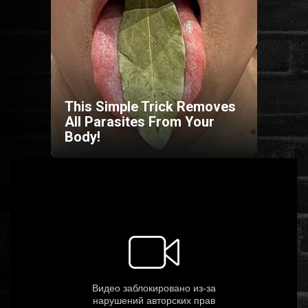
HORROR
SCI-FI
ANIMÁCIÓS
This Simple Trick Removes
All Parasites From Your
Body!
KALAND
FANTASY
THRILLER
KRIMI
DRÁMA