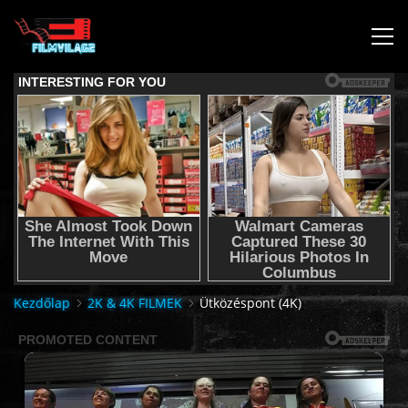
KEZDŐLAP
JOGI NYILATKOZAT,SEGÍTSÉG NYÚJTÁS,FELHASZNÁLÁSI
FELTÉTEL
AUDIO TRACK SWITCHING/HANGSÁV BEÁLLÍTÁSOK/
KÉRJÉL FILMET TŐLÜNK !
Kezdőlap
2K & 4K FILMEK
Ütközéspont (4K)
2K & 4K FILMEK
FILMEK (2026-OS)