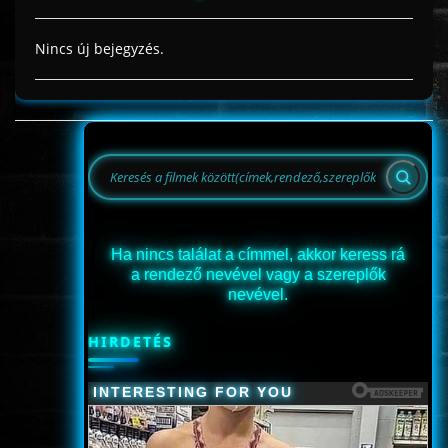
Nincs új bejegyzés.
Ha nincs találat a címmel, akkor keress rá
a rendező nevével vagy a szereplők
nevével.
HIRDETÉS