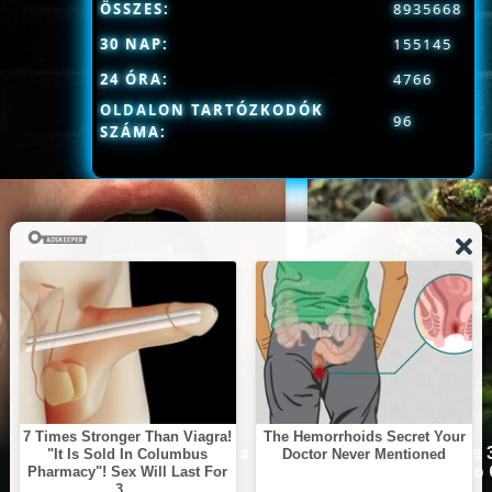
ÖSSZES:
8935668
30 NAP:
155145
24 ÓRA:
4766
OLDALON TARTÓZKODÓK
96
SZÁMA:
This Simple Trick Removes
Stop Eating These 
All Parasites From Your
That Are Known to
Body!
Parasites