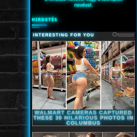
nevével.
HIRDETÉS