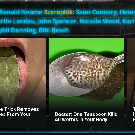
Ronald Neame
Szereplők:
Sean Connery, Henr
rtin Landau, John Spencer, Natalie Wood, Karl
ybil Danning, Bibi Besch
le Trick Removes
ites From Your
Doctor: One Teaspoon Kills
All Worms in Your Body!