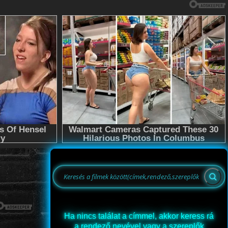
Ha nincs találat a címmel, akkor keress rá
a rendező nevével vagy a szereplők