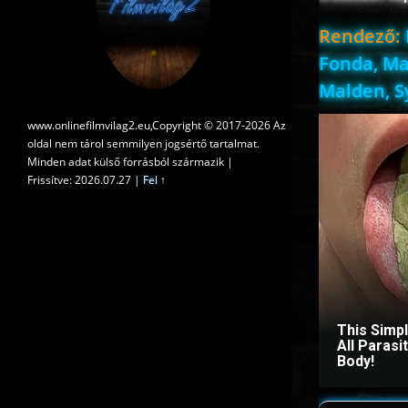
Rendező:
Fonda, Ma
Malden, S
www.onlinefilmvilag2.eu,Copyright © 2017-2026 Az
oldal nem tárol semmilyen jogsértő tartalmat.
Minden adat külső forrásból származik |
Frissítve: 2026.07.27
|
Fel ↑
This Simp
All Paras
Body!