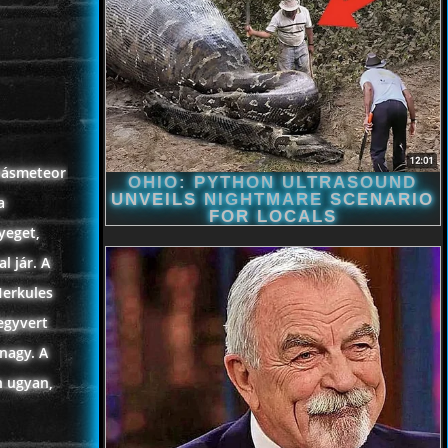
riásmeteor
a
yeget,
l jár. A
Herkules
fegyvert
 nagy. A
n ugyan,