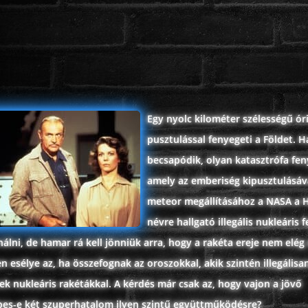
Egy nyolc kilométer szélességű ó
pusztulással fenyegeti a Földet. H
becsapódik, olyan katasztrófa fen
amely az emberiség kipusztulásáva
meteor megállításához a NASA a 
névre hallgató illegális nukleáris 
nálni, de hamar rá kell jönniük arra, hogy a rakéta ereje nem elég
en esélye az, ha összefognak az oroszokkal, akik szintén illegálisa
k nukleáris rakétákkal. A kérdés már csak az, hogy vajon a jövő
es-e két szuperhatalom ilyen szintű együttműködésre?