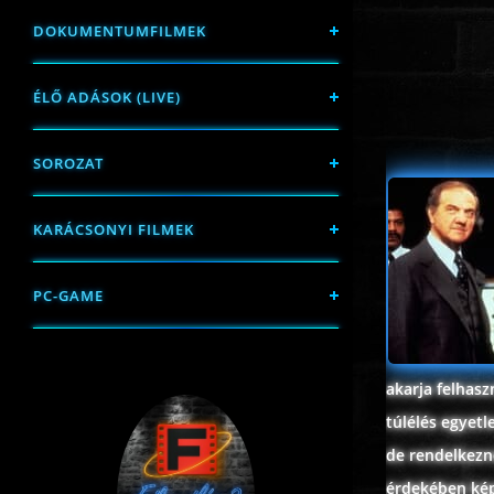
DOKUMENTUMFILMEK
ÉLŐ ADÁSOK (LIVE)
SOROZAT
KARÁCSONYI FILMEK
PC-GAME
akarja felhasz
túlélés egyetl
de rendelkezne
érdekében kép