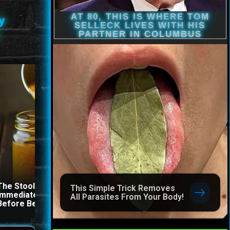
y
The Stool Will Fly Out
This Simple Trick Remov
This Simple Trick Removes
Immediately If You Drink It
All Parasites From Your
All Parasites From Your Body!
Before Bed
Body!