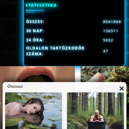
STATISZTIKA
ÖSSZES:
8941868
30 NAP:
156511
24 ÓRA:
5032
OLDALON TARTÓZKODÓK
47
SZÁMA: