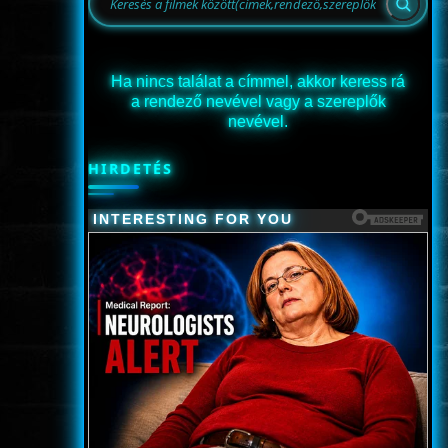
Ha nincs találat a címmel, akkor keress rá
a rendező nevével vagy a szereplők
nevével.
HIRDETÉS