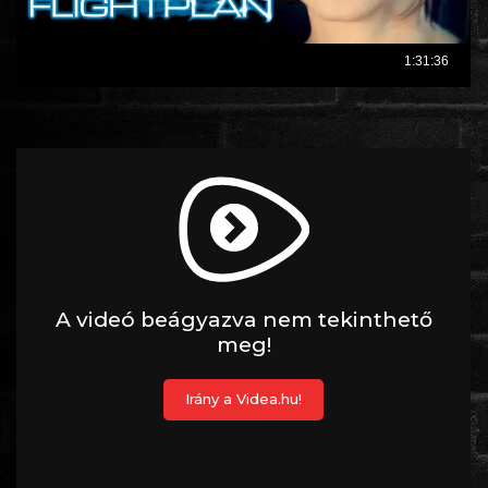
ROMANTIKUS
HÁBORÚS
KATASZTRÓFA
CSALÁDI
WESTERN
TÖRTÉNELMI
DOKUMENTUMFILMEK