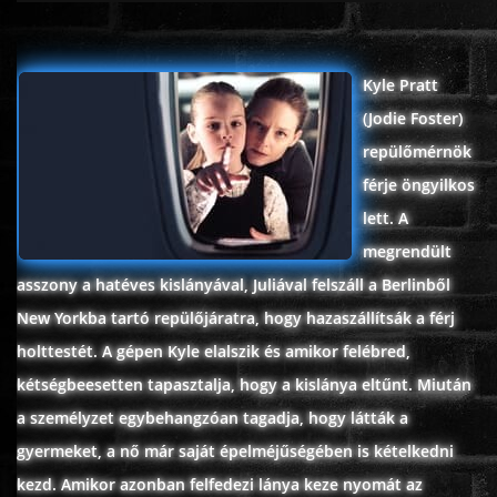
ÉLŐ ADÁSOK (LIVE)
Kyle Pratt
SOROZAT
(Jodie Foster)
repülőmérnök
KARÁCSONYI FILMEK
férje öngyilkos
lett. A
PC-GAME
megrendült
asszony a hatéves kislányával, Juliával felszáll a Berlinből
New Yorkba tartó repülőjáratra, hogy hazaszállítsák a férj
holttestét. A gépen Kyle elalszik és amikor felébred,
kétségbeesetten tapasztalja, hogy a kislánya eltűnt. Miután
a személyzet egybehangzóan tagadja, hogy látták a
gyermeket, a nő már saját épelméjűségében is kételkedni
kezd. Amikor azonban felfedezi lánya keze nyomát az