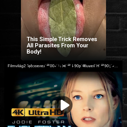
HORROR
SCI-FI
This Simple Trick Removes
ANIMÁCIÓS
All Parasites From Your
Body!
KALAND
FANTASY
THRILLER
KRIMI
DRÁMA