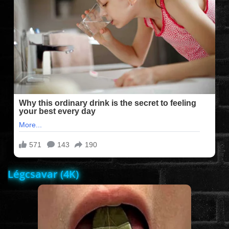
FILMEK (2025-ÖS)
FILMEK (2024-ES)
FILMEK (2023-AS)
FILMEK (2022-ES)
FELIRATOS FILMEK
Légcsavar (4K)
AKCIÓ
VÍGJÁTÉK