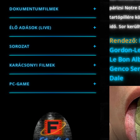
párizsi Notre
DOKUMENTUMFILMEK
tartópillére k
idő. Sor kerü
ÉLŐ ADÁSOK (LIVE)
Rendező:
SOROZAT
Gordon-Le
Le Bon Al
KARÁCSONYI FILMEK
Genco Ser
Dale
PC-GAME