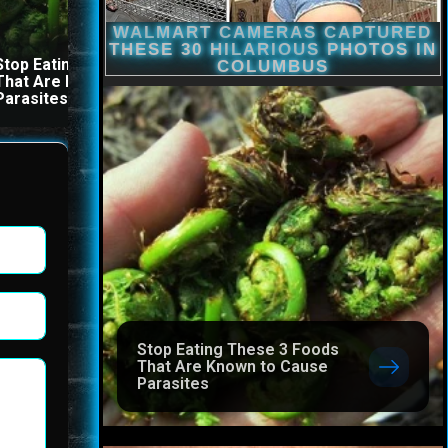
Stop Eating These 3 Foods
The Stool Will Fly Out
That Are Known to Cause
Immediately If You Drink I
Parasites
Before Bed
Stop Eating These 3 Foods
That Are Known to Cause
Parasites