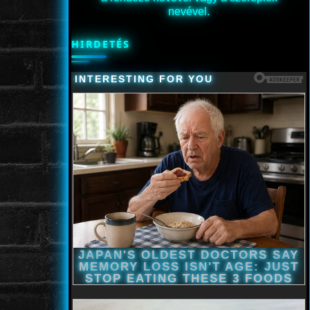
nevével.
HIRDETÉS