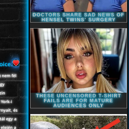
oice.
) nem fél
egy
zin
 York-i
nyait, és
tál egy a
 elején a