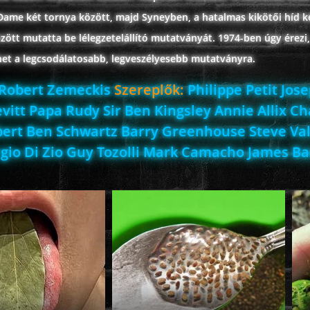
 Dame két tornya között, majd Syneyben, a hatalmas kikötői híd k
özött mutatta be lélegzetelállító mutatványát. 1974-ben úgy érezi, 
lhet a legcsodálatosabb, legveszélyesebb mutatványra.
Robert Zemeckis
Szereplők:
Philippe Petit Jos
vitt Papa Rudy Sir Ben Kingsley Annie Allix Ch
bert Ben Schwartz Barry Greenhouse Steve Va
gio Di Zio Guy Tozolli Mark Camacho James B