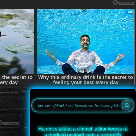
Ha nincs találat a címmel, akkor keress rá
a rendező nevével vagy a szereplők