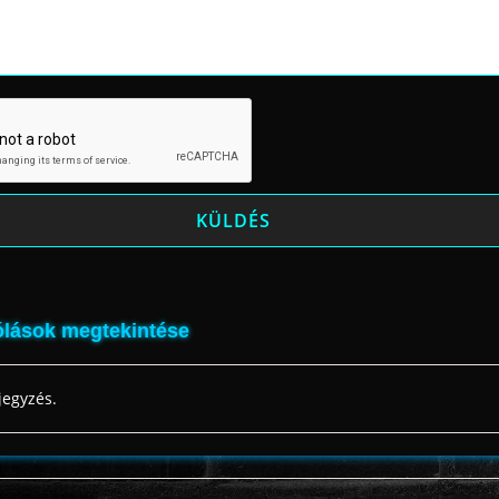
lások megtekintése
jegyzés.