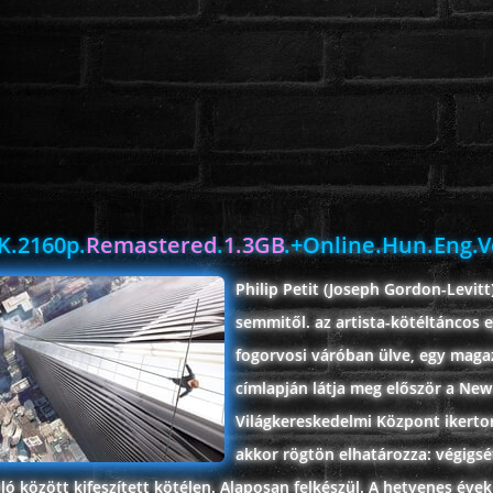
K.2160p.
Remastered
.
1.3GB
.+Online.Hun.Eng.V
Philip Petit (Joseph Gordon-Levitt
semmitől. az artista-kötéltáncos 
fogorvosi váróban ülve, egy maga
címlapján látja meg először a New
Világkereskedelmi Központ ikertor
akkor rögtön elhatározza: végigsé
ló között kifeszített kötélen. Alaposan felkészül. A hetvenes évek