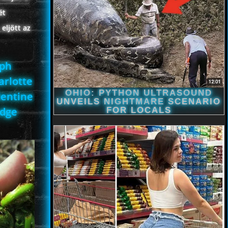
ét
eljött az
eph
arlotte
lentine
adge