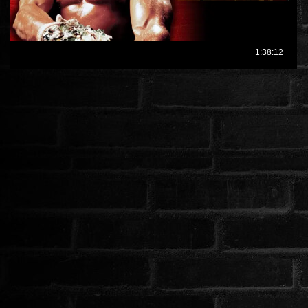
ROMANTIKUS
HÁBORÚS
KATASZTRÓFA
CSALÁDI
WESTERN
TÖRTÉNELMI
DOKUMENTUMFILMEK