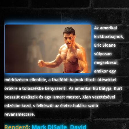
ÉLŐ ADÁSOK (LIVE)
SOROZAT
Az amerikai
kickboxbajnok,
KARÁCSONYI FILMEK
Eric Sloane
súlyosan
PC-GAME
megsebesül,
amikor egy
mérkőzésen ellenfele, a thaiföldi bajnok tiltott ütésekkel
örökre a tolószékbe kényszeríti. Az amerikai fiú bátyja, Kurt
bosszút esküszik és egy ismert mester, Xian vezetésével
edzésbe kezd, s felkészül az életre-halálra szóló
revansmeccsre.
Rendező:
Mark DiSalle, David