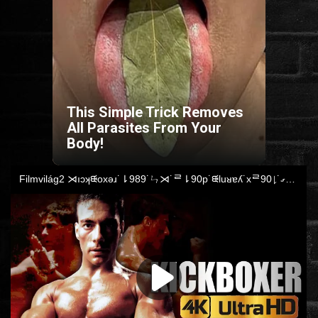
HORROR
SCI-FI
ANIMÁCIÓS
This Simple Trick Removes
All Parasites From Your
Body!
KALAND
FANTASY
THRILLER
KRIMI
DRÁMA