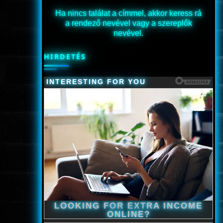
Ha nincs találat a címmel, akkor keress rá
a rendező nevével vagy a szereplők
nevével.
HIRDETÉS