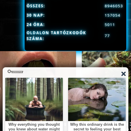
ÖSSZES:
8946053
30 NAP:
157054
24 ÓRA:
5011
OLDALON TARTÓZKODÓK
77
SZÁMA:
This Simple Trick Removes
Stop Eating These 
All Parasites From Your
That Are Known to