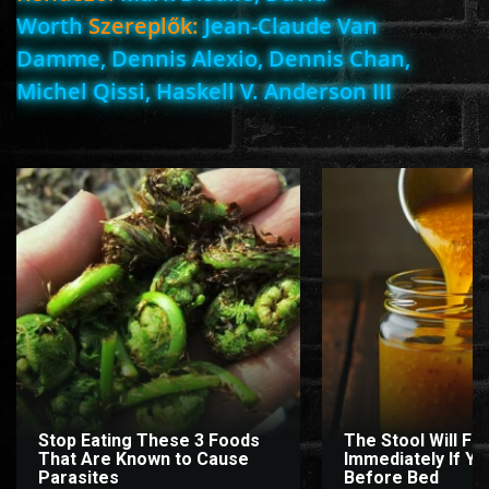
Worth
Szereplők:
Jean-Claude Van
Damme, Dennis Alexio, Dennis Chan,
www.onlinefilmvilag2.eu,Copyright © 2017-2026 Az oldal nem tárol
Michel Qissi, Haskell V. Anderson III
semmilyen jogsértő tartalmat. Minden adat külső forrásból származik |
Frissítve: 2026.07.27
|
Fel ↑
Stop Eating These 3 Foods
The Stool Will Fly
That Are Known to Cause
Immediately If You
Parasites
Before Bed