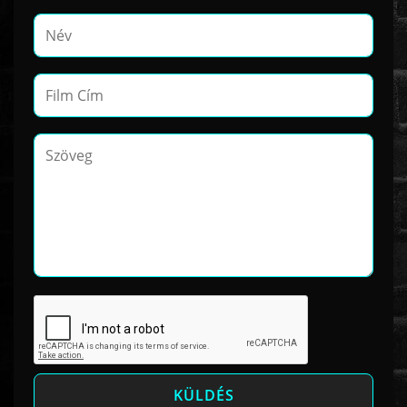
www.onlinefilmvilag2.eu,Copyright © 2017-2026 Az oldal nem tárol
semmilyen jogsértő tartalmat. Minden adat külső forrásból származik |
Frissítve: 2026.07.27
|
Fel ↑