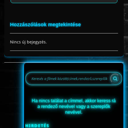
Hozzászólások megtekintése
Nincs új bejegyzés.
Ha nincs találat a címmel, akkor keress rá
a rendező nevével vagy a szereplők
nevével.
HIRDETÉS