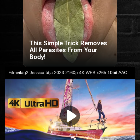
HORROR
SCI-FI
This Simple Trick Removes
ANIMÁCIÓS
All Parasites From Your
Body!
KALAND
FANTASY
THRILLER
KRIMI
DRÁMA