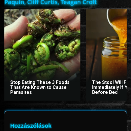
Paquin, Cliff Curtis, Teagan Croft
ÉLŐ ADÁSOK (LIVE)
SOROZAT
KARÁCSONYI FILMEK
PC-GAME
Stop Eating These 3 Foods
The Stool Will Fly
That Are Known to Cause
Immediately If You
Parasites
Before Bed
Hozzászólások