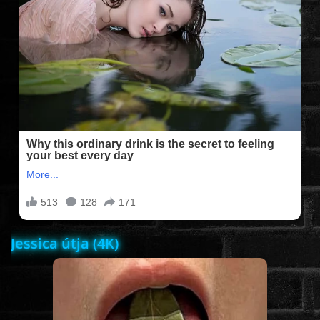
FILMEK (2025-ÖS)
FILMEK (2024-ES)
FILMEK (2023-AS)
FILMEK (2022-ES)
FELIRATOS FILMEK
Jessica útja (4K)
AKCIÓ
VÍGJÁTÉK