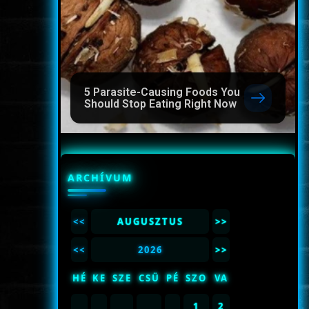
5 Parasite-Causing Foods You
Should Stop Eating Right Now
ARCHÍVUM
<<
AUGUSZTUS
>>
<<
2026
>>
HÉ
KE
SZE
CSÜ
PÉ
SZO
VA
1
2