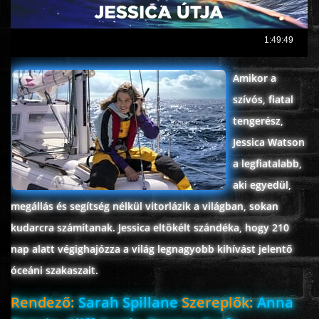
ROMANTIKUS
Amikor a
HÁBORÚS
szívós, fiatal
tengerész,
KATASZTRÓFA
Jessica Watson
a legfiatalabb,
CSALÁDI
aki egyedül,
megállás és segítség nélkül vitorlázik a világban, sokan
WESTERN
kudarcra számítanak. Jessica eltökélt szándéka, hogy 210
nap alatt végighajózza a világ legnagyobb kihívást jelentő
TÖRTÉNELMI
óceáni szakaszait.
DOKUMENTUMFILMEK
Rendező:
Sarah Spillane
Szereplők:
Anna