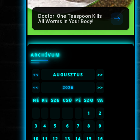
Doctor: One Teaspoon Kills
All Worms in Your Body!
ARCHÍVUM
<<
AUGUSZTUS
>>
<<
2026
>>
HÉ
KE
SZE
CSÜ
PÉ
SZO
VA
1
2
3
4
5
6
7
8
9
10
11
12
13
14
15
16