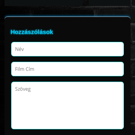
www.onlinefilmvilag2.eu,Copyright © 2017-2026 Az oldal nem tárol
semmilyen jogsértő tartalmat. Minden adat külső forrásból származik |
Hozzászólások
Frissítve: 2026.07.27
|
Fel ↑