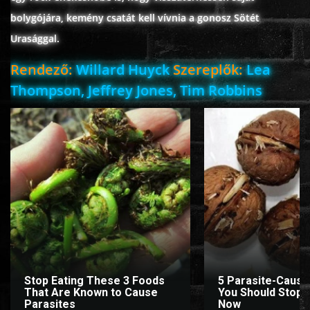
bolygójára, kemény csatát kell vívnia a gonosz Sötét
ÉLŐ ADÁSOK (LIVE)
Urasággal.
SOROZAT
Rendező:
Willard Huyck
Szereplők:
Lea
Thompson, Jeffrey Jones, Tim Robbins
KARÁCSONYI FILMEK
PC-GAME
Stop Eating These 3 Foods
5 Parasite-Causi
That Are Known to Cause
You Should Stop E
Parasites
Now