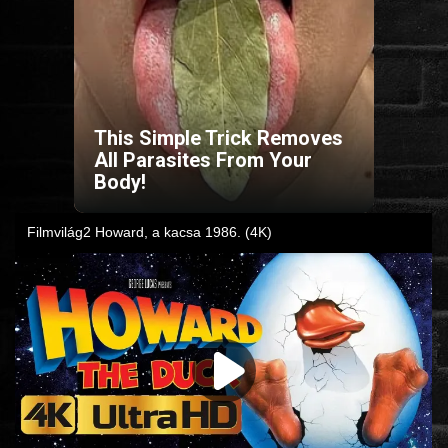
HORROR
SCI-FI
This Simple Trick Removes
ANIMÁCIÓS
All Parasites From Your
Body!
KALAND
FANTASY
THRILLER
KRIMI
DRÁMA