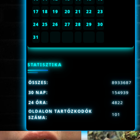
17
18
19
20
21
22
23
24
25
26
27
28
29
30
31
STATISZTIKA
ÖSSZES:
8933687
30 NAP:
154939
24 ÓRA:
4822
OLDALON TARTÓZKODÓK
101
SZÁMA: