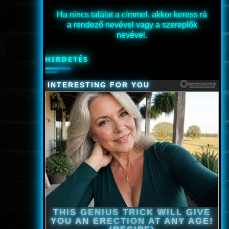
Ha nincs találat a címmel, akkor keress rá
a rendező nevével vagy a szereplők
nevével.
HIRDETÉS