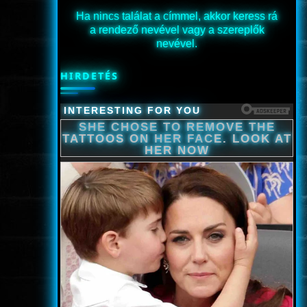
Ha nincs találat a címmel, akkor keress rá
a rendező nevével vagy a szereplők
nevével.
HIRDETÉS