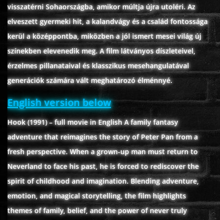
visszatérni Sohaországba, amikor múltja újra utoléri. Az
ÉLŐ ADÁSOK (LIVE)
elveszett gyermeki hit, a kalandvágy és a család fontossága
kerül a középpontba, miközben a jól ismert mesei világ új
SOROZAT
színekben elevenedik meg. A film látványos díszleteivel,
érzelmes pillanataival és klasszikus mesehangulatával
KARÁCSONYI FILMEK
generációk számára vált meghatározó élménnyé.
English version below
PC-GAME
Hook (1991) – full movie in English A family fantasy
adventure that reimagines the story of Peter Pan from a
fresh perspective. When a grown-up man must return to
Neverland to face his past, he is forced to rediscover the
spirit of childhood and imagination. Blending adventure,
emotion, and magical storytelling, the film highlights
themes of family, belief, and the power of never truly