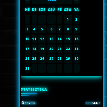
HÉ
KE
SZE
CSÜ
PÉ
SZO
VA
1
2
3
4
5
6
7
8
9
10
11
12
13
14
15
16
17
18
19
20
21
22
23
24
25
26
27
28
29
30
31
STATISZTIKA
ÖSSZES:
8936667