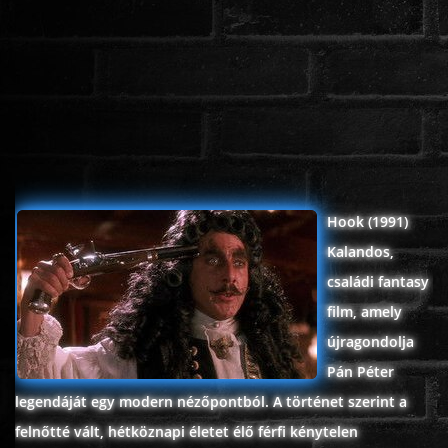
ROMANTIKUS
HÁBORÚS
KATASZTRÓFA
Hook (1991)
CSALÁDI
Kalandos,
családi fantasy
WESTERN
film, amely
újragondolja
TÖRTÉNELMI
Pán Péter
legendáját egy modern nézőpontból. A történet szerint a
DOKUMENTUMFILMEK
felnőtté vált, hétköznapi életet élő férfi kénytelen