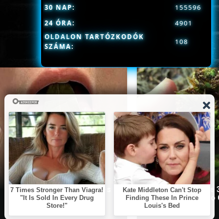
30 NAP:
155596
24 ÓRA:
4901
OLDALON TARTÓZKODÓK
108
SZÁMA:
This Simple Trick Removes
Stop Eating These 
All Parasites From Your
That Are Known to
Body!
Parasites