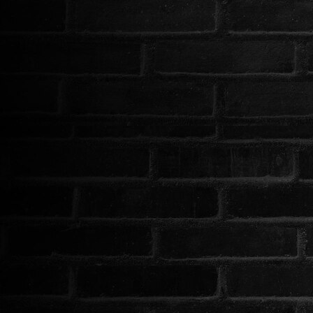
HORROR
SCI-FI
ANIMÁCIÓS
KALAND
FANTASY
THRILLER
KRIMI
DRÁMA