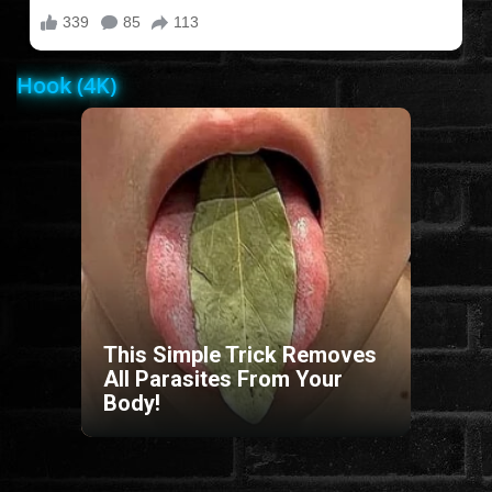
FILMEK (2025-ÖS)
Hook (4K)
FILMEK (2024-ES)
FILMEK (2023-AS)
FILMEK (2022-ES)
FELIRATOS FILMEK
This Simple Trick Removes
All Parasites From Your
AKCIÓ
Body!
VÍGJÁTÉK