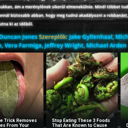
bukkan, ám a merénylőnek sikerül elmenekülnie. Minél többet tu
 annál biztosabb abban, hogy meg tudná akadályozni a robbanást
tna ki az időből.
Duncan Jones
Szereplők:
Jake Gyllenhaal, Mich
 Vera Farmiga, Jeffrey Wright, Michael Arden
le Trick Removes
Stop Eating These 3 Foods
ites From Your
That Are Known to Cause