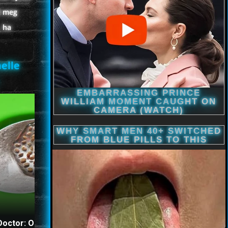
d meg
, ha
elle
The Stool Will Fly Out
Doctor: One Teaspoon Kills
Immediately If You Drink I