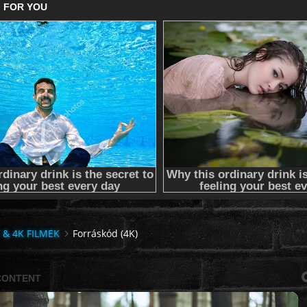
 & 4K FILMEK
Forráskód (4K)