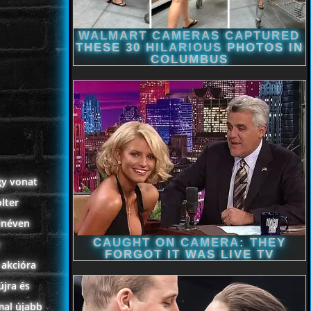
gy vonat
olter
lnéven
 akcióra
újra és
mal újabb