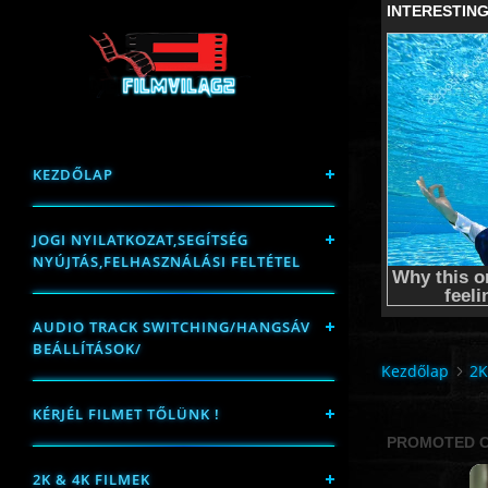
KEZDŐLAP
JOGI NYILATKOZAT,SEGÍTSÉG
NYÚJTÁS,FELHASZNÁLÁSI FELTÉTEL
AUDIO TRACK SWITCHING/HANGSÁV
BEÁLLÍTÁSOK/
Kezdőlap
2K
KÉRJÉL FILMET TŐLÜNK !
2K & 4K FILMEK