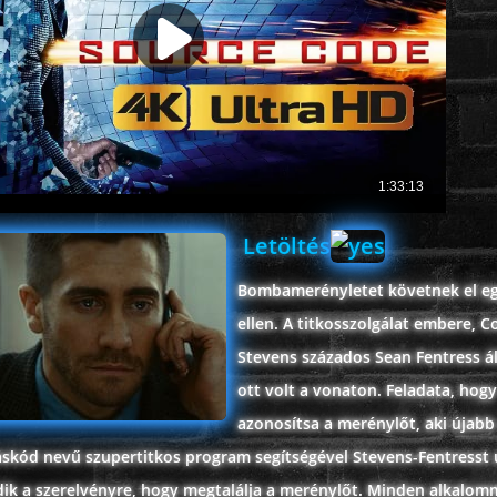
Letöltés
Bombamerényletet követnek el e
ellen. A titkosszolgálat embere, C
Stevens százados Sean Fentress á
ott volt a vonaton. Feladata, hogy
azonosítsa a merénylőt, aki újabb
ráskód nevű szupertitkos program segítségével Stevens-Fentresst 
ldik a szerelvényre, hogy megtalálja a merénylőt. Minden alkalom