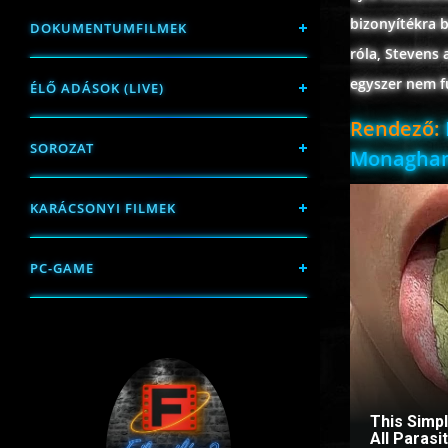
bizonyítékra 
DOKUMENTUMFILMEK
róla, Stevens
egyszer nem fu
ÉLŐ ADÁSOK (LIVE)
Rendező:
SOROZAT
Monaghan,
KARÁCSONYI FILMEK
PC-GAME
This Simp
All Paras