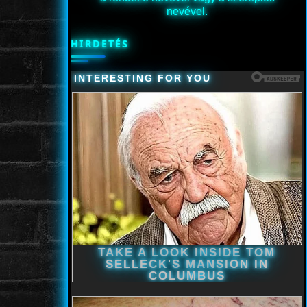
nevével.
HIRDETÉS