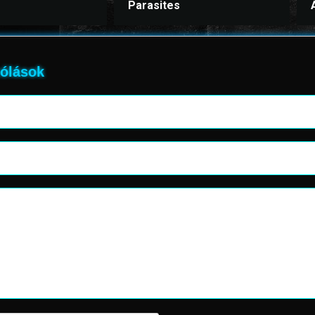
Parasites
ólások