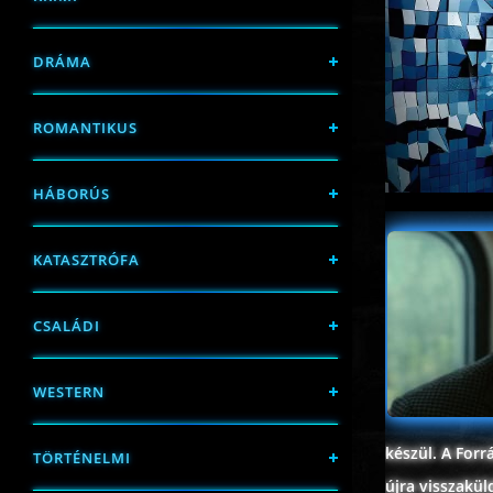
DRÁMA
ROMANTIKUS
HÁBORÚS
KATASZTRÓFA
CSALÁDI
WESTERN
készül. A For
TÖRTÉNELMI
újra visszakü