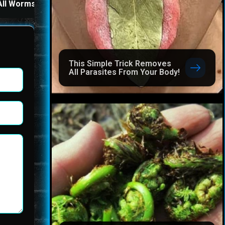
All Worms in Your Body!
Before Bed
This Simple Trick Removes
All Parasites From Your Body!