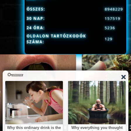
ÖSSZES:
8948229
30 NAP:
157519
24 ÓRA:
5236
OLDALON TARTÓZKODÓK
129
SZÁMA:
This Simple Trick Removes
Stop Eating These 