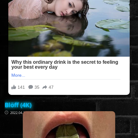
FILMEK (2025-ÖS)
FILMEK (2024-ES)
FILMEK (2023-AS)
FILMEK (2022-ES)
FELIRATOS FILMEK
Blöff (4K)
AKCIÓ
2022.04.20
VÍGJÁTÉK