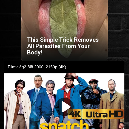
HORROR
SCI-FI
This Simple Trick Removes
ANIMÁCIÓS
All Parasites From Your
Body!
KALAND
FANTASY
THRILLER
KRIMI
DRÁMA