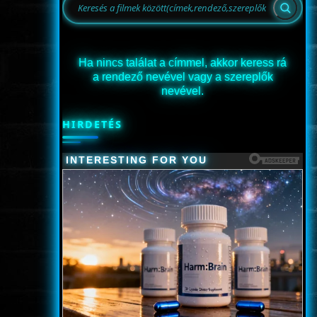
Ha nincs találat a címmel, akkor keress rá
a rendező nevével vagy a szereplők
nevével.
HIRDETÉS