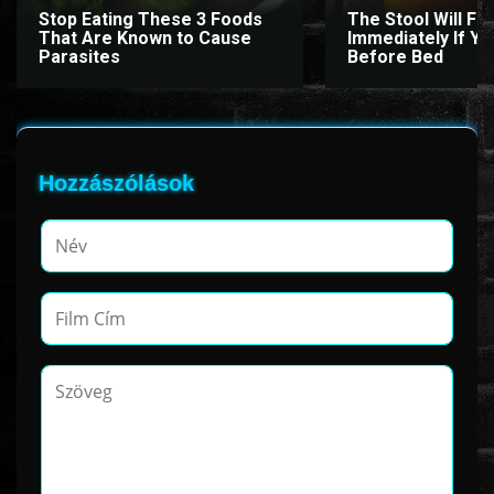
Stop Eating These 3 Foods
The Stool Will Fly
That Are Known to Cause
Immediately If You
Parasites
Before Bed
www.onlinefilmvilag2.eu,Copyright © 2017-2026 Az oldal nem tárol
semmilyen jogsértő tartalmat. Minden adat külső forrásból származik |
Frissítve: 2026.07.27
|
Fel ↑
Hozzászólások