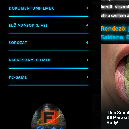
került. Viszon
DOKUMENTUMFILMEK
elé a szellem ál
ÉLŐ ADÁSOK (LIVE)
Rendező:
Saldana, 
SOROZAT
KARÁCSONYI FILMEK
PC-GAME
This Simp
All Paras
Body!