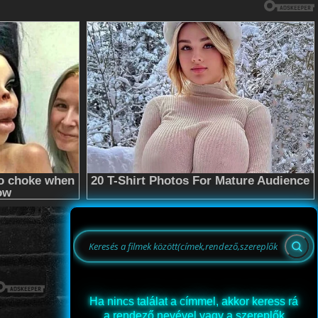
Ha nincs találat a címmel, akkor keress rá
a rendező nevével vagy a szereplők