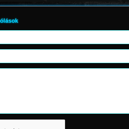
ólások