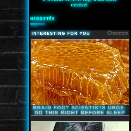
nevével.
HIRDETÉS