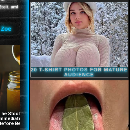
ételt, ami
 Zoe
The Stool Will Fly Out
This Simple Trick Remov
Immediately If You Drink It
All Parasites From Your
Before Bed
Body!