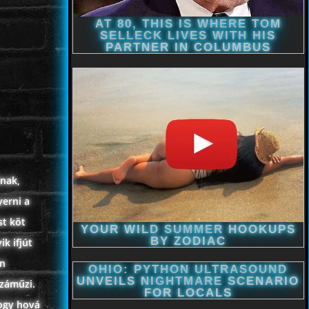
ának,
yerni a
st köt
k ifjút
an
száműzi.
hogy hová