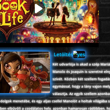
Letöltés
Két udvarlója is akad a szép Mari
Manolo és Joaquin is szeretné eln
szívét. Közben két szellem fogadá
egymással, hogy a lány vajon melyi
választja. Az egyik szellem azonb
dolgok menetébe, és egy aljas csellel Manolót a holtak világába 
etben elbűvöli a csodálatos hely, azonban hamarosan rádöbben, 