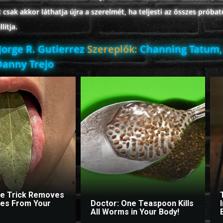
t csak akkor láthatja újra a szerelmét, ha teljesti az összes próbat
lítja.
Jorge R. Gutierrez
Szereplők:
Channing Tatum,
Danny Trejo
le Trick Removes
ites From Your
Doctor: One Teaspoon Kills
All Worms in Your Body!