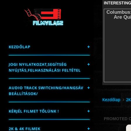
KEZDŐLAP
JOGI NYILATKOZAT,SEGÍTSÉG
NYÚJTÁS,FELHASZNÁLÁSI FELTÉTEL
AUDIO TRACK SWITCHING/HANGSÁV
BEÁLLÍTÁSOK/
Kezdőlap
2K
KÉRJÉL FILMET TŐLÜNK !
2K & 4K FILMEK