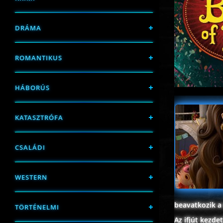
DRÁMA
ROMANTIKUS
HÁBORÚS
KATASZTRÓFA
CSALÁDI
WESTERN
beavatkozik a 
TÖRTÉNELMI
Az ifjút kezd